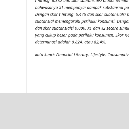
t hitung 6,382 dan skor subtansialsi 0,000, temu
bahwasanya X1 mempunyai dampak substansial pad
Dengan skor t hitung 5,475 dan skor subtansialsi 0
subtansial memengaruhi perilaku konsumsi. Denga
dan skor subtansialsi 0,000, X1 dan X2 secara si
yang cukup besar pada perilaku konsumen. Skor R-sq
determinasi adalah 0,824, atau 82,4%.
kata kunci: Financial Literacy, Lifestyle, Consumpti