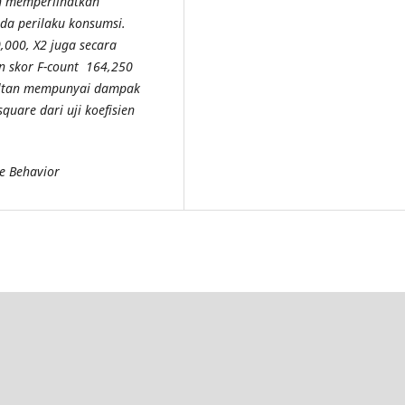
an memperlihatkan
a perilaku konsumsi.
,000, X2 juga secara
n skor F-count 164,250
multan mempunyai dampak
uare dari uji koefisien
ve Behavior