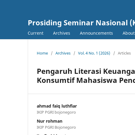
Prosiding Seminar Nasional (
Current
Archives
Announcements
Abou
Home
/
Archives
/
Vol. 4 No. 1 (2026)
/
Articles
Pengaruh Literasi Keuanga
Konsumtif Mahasiswa Pen
ahmad faiq luthfiar
IKIP PGRI bojonegoro
Nur rohman
IKIP PGRI Bojonegoro