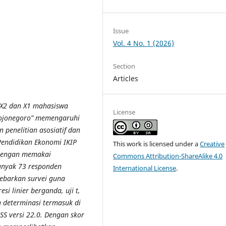
Issue
Vol. 4 No. 1 (2026)
Section
Articles
 X2 dan X1 mahasiswa
License
Bojonegoro” memengaruhi
 penelitian asosiatif dan
Pendidikan Ekonomi IKIP
This work is licensed under a
Creative
 Dengan memakai
Commons Attribution-ShareAlike 4.0
anyak 73 responden
International License
.
ebarkan survei guna
esi linier berganda, uji t,
ien determinasi termasuk di
SS versi 22.0. Dengan skor