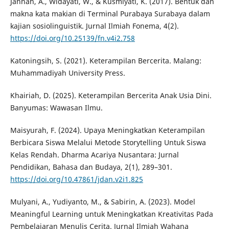
Jannah, A., Widayati, W., & Kusmiyati, K. (2017). Bentuk dan
makna kata makian di Terminal Purabaya Surabaya dalam
kajian sosiolinguistik. Jurnal Ilmiah Fonema, 4(2).
https://doi.org/10.25139/fn.v4i2.758
Katoningsih, S. (2021). Keterampilan Bercerita. Malang:
Muhammadiyah University Press.
Khairiah, D. (2025). Keterampilan Bercerita Anak Usia Dini.
Banyumas: Wawasan Ilmu.
Maisyurah, F. (2024). Upaya Meningkatkan Keterampilan
Berbicara Siswa Melalui Metode Storytelling Untuk Siswa
Kelas Rendah. Dharma Acariya Nusantara: Jurnal
Pendidikan, Bahasa dan Budaya, 2(1), 289–301.
https://doi.org/10.47861/jdan.v2i1.825
Mulyani, A., Yudiyanto, M., & Sabirin, A. (2023). Model
Meaningful Learning untuk Meningkatkan Kreativitas Pada
Pembelajaran Menulis Cerita. Jurnal Ilmiah Wahana