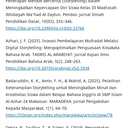
Penerapan Metode Bercerita (Storytelling) dalam
Meningkatkan Kepercayaan Diri Siswa Kelas III Madrasah
Ibtidaiyah Ma'had Al-Zaytun. Pendas: Jurnal Ilmiah
Pendidikan Dasar, 10(03), 335–346.
https://doi.org/10.23969/jp.v10i03.33766
Azhari, J. F. (2025). Inovasi Pembelajaran Mufradat Melalui
Digital Storytelling: Mengoptimalkan Penguasaan Kosakata
Bahasa Arab. TADRIS AL-ARABIYAT: Jurnal Kajian Ilmu
Pendidikan Bahasa Arab, 5(2), 248–263.
https://doi.org/10.30739/arabiyat.v5i2.3938
Badaruddin, K. K., Amin, F. H., & Wahid, A. (2025). Pelatihan
Keterampilan Storytelling untuk Meningkatkan Minat dan
Kreativitas Siswa dalam Belajar Bahasa Inggris di SMP Islam
Al-Azhar 24 Makassar. MARADEKA: Jurnal Pengabdian
Kepada Masyarakat, 1(1), 64–70.
https://t3pian.org/index.php/maradeka/article/view/78
Delvia, R., Taufina, T., & Zuleni, E. (2019). Peningkatan