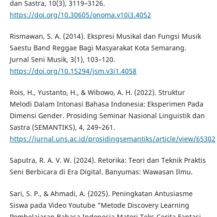
dan Sastra, 10(3), 3119–3126.
https://doi.org/10.30605/onoma.v10i3.4052
Rismawan, S. A. (2014). Ekspresi Musikal dan Fungsi Musik
Saestu Band Reggae Bagi Masyarakat Kota Semarang.
Jurnal Seni Musik, 3(1), 103–120.
https://doi.org/10.15294/jsm.v3i1.4058
Rois, H., Yustanto, H., & Wibowo, A. H. (2022). Struktur
Melodi Dalam Intonasi Bahasa Indonesia: Eksperimen Pada
Dimensi Gender. Prosiding Seminar Nasional Linguistik dan
Sastra (SEMANTIKS), 4, 249–261.
https://jurnal.uns.ac.id/prosidingsemantiks/article/view/65302
Saputra, R. A. V. W. (2024). Retorika: Teori dan Teknik Praktis
Seni Berbicara di Era Digital. Banyumas: Wawasan Ilmu.
Sari, S. P., & Ahmadi, A. (2025). Peningkatan Antusiasme
Siswa pada Video Youtube "Metode Discovery Learning
Pembelajaran Bahasa Indonesia Materi Teks Cerita Fantasi