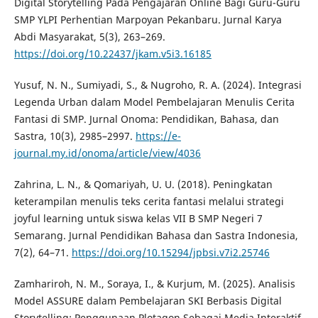
Digital Storytelling Pada Pengajaran Online Bagi Guru-Guru
SMP YLPI Perhentian Marpoyan Pekanbaru. Jurnal Karya
Abdi Masyarakat, 5(3), 263–269.
https://doi.org/10.22437/jkam.v5i3.16185
Yusuf, N. N., Sumiyadi, S., & Nugroho, R. A. (2024). Integrasi
Legenda Urban dalam Model Pembelajaran Menulis Cerita
Fantasi di SMP. Jurnal Onoma: Pendidikan, Bahasa, dan
Sastra, 10(3), 2985–2997.
https://e-
journal.my.id/onoma/article/view/4036
Zahrina, L. N., & Qomariyah, U. U. (2018). Peningkatan
keterampilan menulis teks cerita fantasi melalui strategi
joyful learning untuk siswa kelas VII B SMP Negeri 7
Semarang. Jurnal Pendidikan Bahasa dan Sastra Indonesia,
7(2), 64–71.
https://doi.org/10.15294/jpbsi.v7i2.25746
Zamhariroh, N. M., Soraya, I., & Kurjum, M. (2025). Analisis
Model ASSURE dalam Pembelajaran SKI Berbasis Digital
Storytelling: Penggunaan Plotagon Sebagai Media Interaktif.