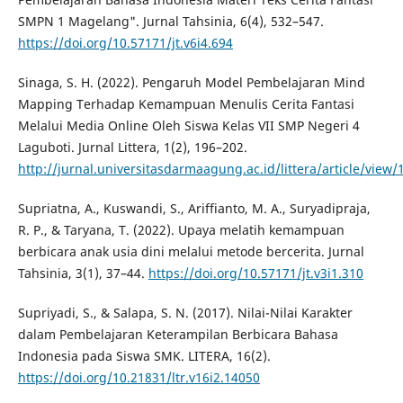
SMPN 1 Magelang". Jurnal Tahsinia, 6(4), 532–547.
https://doi.org/10.57171/jt.v6i4.694
Sinaga, S. H. (2022). Pengaruh Model Pembelajaran Mind
Mapping Terhadap Kemampuan Menulis Cerita Fantasi
Melalui Media Online Oleh Siswa Kelas VII SMP Negeri 4
Laguboti. Jurnal Littera, 1(2), 196–202.
http://jurnal.universitasdarmaagung.ac.id/littera/article/view/
Supriatna, A., Kuswandi, S., Ariffianto, M. A., Suryadipraja,
R. P., & Taryana, T. (2022). Upaya melatih kemampuan
berbicara anak usia dini melalui metode bercerita. Jurnal
Tahsinia, 3(1), 37–44.
https://doi.org/10.57171/jt.v3i1.310
Supriyadi, S., & Salapa, S. N. (2017). Nilai-Nilai Karakter
dalam Pembelajaran Keterampilan Berbicara Bahasa
Indonesia pada Siswa SMK. LITERA, 16(2).
https://doi.org/10.21831/ltr.v16i2.14050