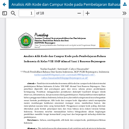
Analisis Alih Kode dan Campur Kode pada Pembelajaran Bahasa Indonesia di Kelas VIII SMP Ahmad Yani 1 Baureno Bojonegoro