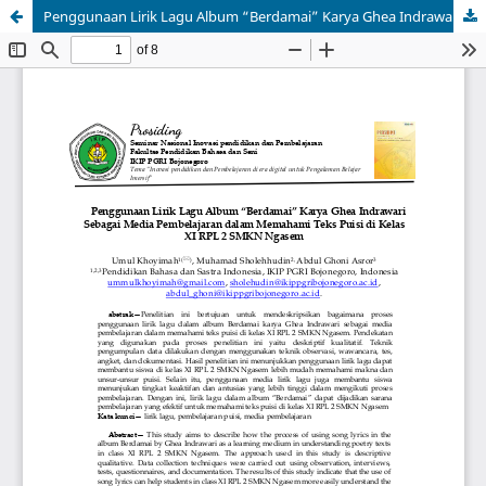
Penggunaan Lirik Lagu Album “Berdamai” Karya Ghea Indrawari Sebagai Media Pembelajaran dalam Memahami Teks Puisi di Kelas XI RPL 2 SMKN Ngasem