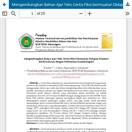
Mengembangkan Bahan Ajar Teks Cerita Fiksi bermuatan Delapan Dimensi Profil Lulusan dengan berbantuan Komik Digital