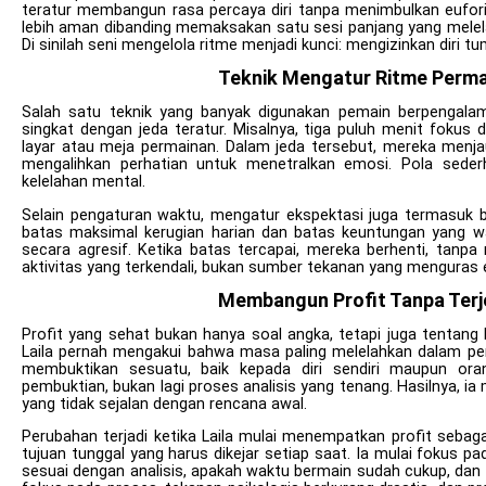
teratur membangun rasa percaya diri tanpa menimbulkan eufori
lebih aman dibanding memaksakan satu sesi panjang yang melela
Di sinilah seni mengelola ritme menjadi kunci: mengizinkan diri tu
Teknik Mengatur Ritme Perma
Salah satu teknik yang banyak digunakan pemain berpengala
singkat dengan jeda teratur. Misalnya, tiga puluh menit fokus di
layar atau meja permainan. Dalam jeda tersebut, mereka menj
mengalihkan perhatian untuk menetralkan emosi. Pola sede
kelelahan mental.
Selain pengaturan waktu, mengatur ekspektasi juga termasuk 
batas maksimal kerugian harian dan batas keuntungan yang wa
secara agresif. Ketika batas tercapai, mereka berhenti, tanpa
aktivitas yang terkendali, bukan sumber tekanan yang menguras e
Membangun Profit Tanpa Terj
Profit yang sehat bukan hanya soal angka, tetapi juga tentan
Laila pernah mengakui bahwa masa paling melelahkan dalam per
membuktikan sesuatu, baik kepada diri sendiri maupun oran
pembuktian, bukan lagi proses analisis yang tenang. Hasilnya, 
yang tidak sejalan dengan rencana awal.
Perubahan terjadi ketika Laila mulai menempatkan profit sebagai
tujuan tunggal yang harus dikejar setiap saat. Ia mulai fokus p
sesuai dengan analisis, apakah waktu bermain sudah cukup, dan 