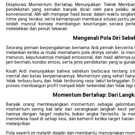
Eksplorasi Momentum Bertahap Menunjukkan Teknik Membang
pendekatan yang semakin banyak dicari oleh para pelaku akti
konvensional. Alih-alih mengejar hasil besar dalam waktu singk
ritme yang terukur, serta kemampuan membaca situasi justru jau
sinilah muncul konsep membangun keuntungan secara perla
melelahkan dan penuh tekanan.
Mengenali Pola Diri Sebe
Seorang pemain berpengalaman bernama Ardi pernah bercerita ba
melainkan ketika ia mulai memahami pola dirinya sendiri. Ia men
menurun, keputusannya menjadi emosional, dan hasil akhirnya ju
jam bermain, kondisi emosi, serta jenis pendekatan yang ia guna
Kisah Ardi menunjukkan bahwa sebelum berbicara tentang stra
mental dan batas kenyamanannya. Momentum yang sehat hanya mu
tidak terburu-buru, dan tidak terdorong rasa takut ketinggalan.
proses membangun profit menjadi lebih terkendali dan tidak lagi 
Momentum Bertahap: Dari Langka
Banyak orang membayangkan momentum sebagai gelombang b
momentum sering kali lahir dari serangkaian langkah kecil 
harinya dengan target realistis, bukan angka fantastis. Ia 
memeriksa hasil di setiap sesi, dan berhenti ketika target har
melanjutkan.
Pola seperti ini melatih disiplin dan membantu menciptakan mo