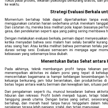
fokus pada proses, tekanan psikologis berkurang drastis, dan pr
ke waktu.
Strategi Evaluasi Berkala 
Momentum bertahap tidak dapat dipertahankan tanpa evalua
menggunakan catatan harian sederhana untuk merekam tanggal, du
Dari catatan itu, mereka bisa melihat pola: kapan biasanya pe
gesa, dan pendekatan seperti apa yang paling sering membawa has
Dengan melakukan evaluasi berkala, pemain dapat menyesuaikan s
ketika menyadari bahwa sesi malam hari selalu berakhir kuran
atau siang hari. Atau ketika melihat bahwa permainan terlalu
durasi setiap sesi. Evaluasi semacam ini menjaga agar mom
kebiasaan yang sebenarnya bisa diubah.
Menentukan Batas Sehat antara H
Pada akhirnya, teknik membangun profit tanpa tekanan p
menempatkan aktivitas ini dalam porsi yang tepat di kehidu
menceritakan bagaimana ia hampir kehilangan keseimbangan hi
keluarga berkurang, jam tidur berantakan, dan produktivitas 
batas tegas antara waktu bermain dan kewajiban lain, situasi pe
Dari pengalaman seperti itu, muncul kesadaran bahwa aktivit
hiburan dan rekreasi. Profit boleh menjadi tujuan, tetapi ti
tanggung jawab utama. Dengan batas yang sehat, seseora
bertahap, dan meraih hasil tanpa harus tenggelam dalam tek
perjalanan terasa lebih panjang, stabil, dan tetap manusiawi.