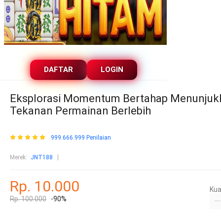
DAFTAR
LOGIN
Eksplorasi Momentum Bertahap Menunjukk
Tekanan Permainan Berlebih
999.666.999 Penilaian
Merek:
JNT188
Rp. 10.000
Kua
Rp. 100.000
-90%