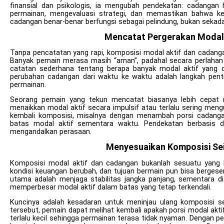
finansial dan psikologis, ia mengubah pendekatan: cadangan 
permainan, mengevaluasi strategi, dan memastikan bahwa kep
cadangan benar-benar berfungsi sebagai pelindung, bukan seka
Mencatat Pergerakan Modal
Tanpa pencatatan yang rapi, komposisi modal aktif dan cadanga
Banyak pemain merasa masih “aman”, padahal secara perlahan
catatan sederhana tentang berapa banyak modal aktif yang d
perubahan cadangan dari waktu ke waktu adalah langkah pent
permainan.
Seorang pemain yang tekun mencatat biasanya lebih cepat m
menaikkan modal aktif secara impulsif atau terlalu sering meng
kembali komposisi, misalnya dengan menambah porsi cadangan
batas modal aktif sementara waktu. Pendekatan berbasis dat
mengandalkan perasaan.
Menyesuaikan Komposisi Sei
Komposisi modal aktif dan cadangan bukanlah sesuatu yang k
kondisi keuangan berubah, dan tujuan bermain pun bisa bergeser
utama adalah menjaga stabilitas jangka panjang, sementara d
memperbesar modal aktif dalam batas yang tetap terkendali.
Kuncinya adalah kesadaran untuk meninjau ulang komposisi se
tersebut, pemain dapat melihat kembali apakah porsi modal aktif
terlalu kecil sehingga permainan terasa tidak nyaman. Dengan p