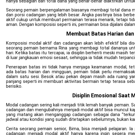
hanya sebagian dari total dana yang benar-benar diaktifkan untuk
Seorang pemain berpengalaman biasanya membagi total dana menj
dan porsi cadangan yang lebih besar. Angka pastinya bisa ber
aktif cukup untuk membuat permainan terasa menarik, tetapi tidak
aman. Dengan komposisi seperti ini, permainan bisa dijalani dal
Membuat Batas Harian dan
Komposisi modal aktif dan cadangan akan lebih efektif bila d
seorang pemain bernama Rina yang membagi total dananya unt
hari. Ketika batas itu tercapai, ia disiplin berhenti meski masih 
di luar jangkauan emosi sesaat, sehingga ia tidak mudah terpanc
Penerapan batas ini tidak hanya menjaga keamanan modal, te
ada batas harian dan mingguan, pemain tidak perlu memaksak
dalam satu sesi. Besok atau pekan depan masih ada ruang yan
panjang seperti ini membuat aktivitas bermain tetap terasa seba
berisiko.
Disiplin Emosional Saat
Modal cadangan sering kali menjadi titik lemah banyak pemain.
cadangan dan mengubahnya menjadi modal aktif bisa muncul kapan 
yang matang akan menganggap cadangan sebagai dana “terkunci
jadwal atau kondisi yang sudah ditetapkan sebelumnya, bukan k
Cerita seorang pemain senior, Bima, bisa menjadi pelajaran. 
cadangan menjadi modal aktif hanya karena ingin segera men