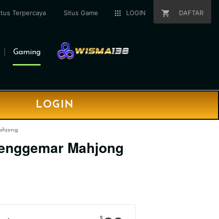
itus Terpercaya
Situs Game
LOGIN
DAFTAR
Gaming
LOGIN
ahjong
Penggemar Mahjong
$