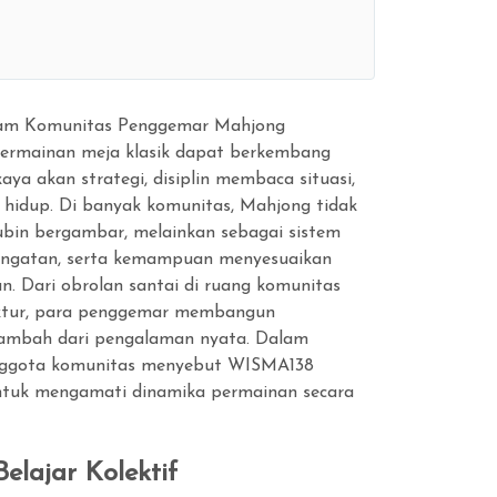
lam Komunitas Penggemar Mahjong
ermainan meja klasik dapat berkembang
ya akan strategi, disiplin membaca situasi,
 hidup. Di banyak komunitas, Mahjong tidak
ubin bergambar, melainkan sebagai sistem
 ingatan, serta kemampuan menyesuaikan
. Dari obrolan santai di ruang komunitas
truktur, para penggemar membangun
tambah dari pengalaman nyata. Dalam
anggota komunitas menyebut WISMA138
ntuk mengamati dinamika permainan secara
lajar Kolektif