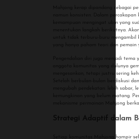
Mahjong kerap dipandang sebagai pe
namun konsisten. Dalam percakapan
kemampuan mengingat ubin yang su
menentukan langkah berikutnya. Akan 
untuk tidak terburu-buru mengambil
yang hanya paham teori dan pemain 
Pengendalian diri juga menjadi tema 
anggota komunitas yang dulunya gema
mengesankan, tetapi justru sering ke
Setelah berbulan-bulan berdiskusi da
mengubah pendekatan: lebih sabar, le
kemungkinan yang belum matang. Per
mekanisme permainan Mahjong berkai
Strategi Adaptif dalam 
Setiap komunitas Mahjong hampir sel