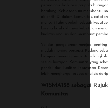
permainan, baik berupa pola buangan
berulang. Kebiasaan ini membantu me
objektif. Di dalam komunitas, catata
mencari tahu apakah sebuah keputusa
karena hasil akhirnya kebetulan men
kualitas analisis dan membuat pembe
Validasi pengalaman menjadi pentin
mudah menipu persepsi. Kadang sebu
berujung menang, sementara langkah ba
sesuai harapan. Komunitas yang seh
pendek dari kualitas keputusan. Kare
lebih menghargai proses analisis dar
WISMA138 sebagai Rujuk
Komunitas