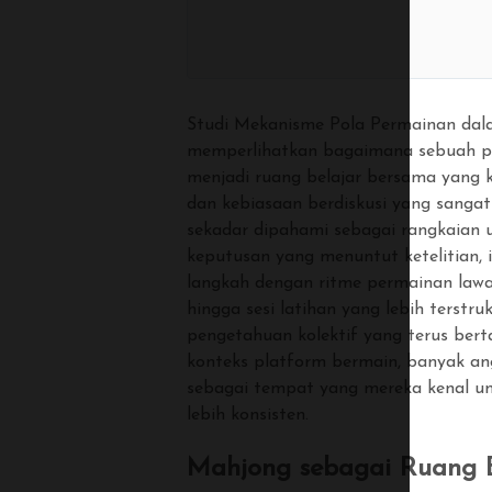
Studi Mekanisme Pola Permainan da
memperlihatkan bagaimana sebuah p
menjadi ruang belajar bersama yang ka
dan kebiasaan berdiskusi yang sangat
sekadar dipahami sebagai rangkaian 
keputusan yang menuntut ketelitian,
langkah dengan ritme permainan lawan
hingga sesi latihan yang lebih ters
pengetahuan kolektif yang terus ber
konteks platform bermain, banyak 
sebagai tempat yang mereka kenal u
lebih konsisten.
Mahjong sebagai Ruang Be