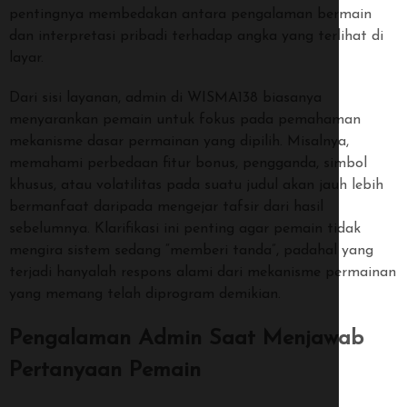
pentingnya membedakan antara pengalaman bermain
dan interpretasi pribadi terhadap angka yang terlihat di
layar.
Dari sisi layanan, admin di WISMA138 biasanya
menyarankan pemain untuk fokus pada pemahaman
mekanisme dasar permainan yang dipilih. Misalnya,
memahami perbedaan fitur bonus, pengganda, simbol
khusus, atau volatilitas pada suatu judul akan jauh lebih
bermanfaat daripada mengejar tafsir dari hasil
sebelumnya. Klarifikasi ini penting agar pemain tidak
mengira sistem sedang “memberi tanda”, padahal yang
terjadi hanyalah respons alami dari mekanisme permainan
yang memang telah diprogram demikian.
Pengalaman Admin Saat Menjawab
Pertanyaan Pemain