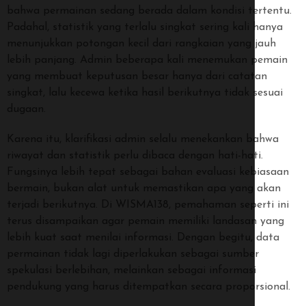
bahwa permainan sedang berada dalam kondisi tertentu.
Padahal, statistik yang terlalu singkat sering kali hanya
menunjukkan potongan kecil dari rangkaian yang jauh
lebih panjang. Admin beberapa kali menemukan pemain
yang membuat keputusan besar hanya dari catatan
singkat, lalu kecewa ketika hasil berikutnya tidak sesuai
dugaan.
Karena itu, klarifikasi admin selalu menekankan bahwa
riwayat dan statistik perlu dibaca dengan hati-hati.
Fungsinya lebih tepat sebagai bahan evaluasi kebiasaan
bermain, bukan alat untuk memastikan apa yang akan
terjadi berikutnya. Di WISMA138, pemahaman seperti ini
terus disampaikan agar pemain memiliki landasan yang
lebih kuat saat menilai informasi. Dengan begitu, data
permainan tidak lagi diperlakukan sebagai sumber
spekulasi berlebihan, melainkan sebagai informasi
pendukung yang harus ditempatkan secara proporsional.