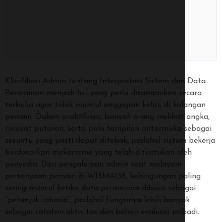
Show More
Klarifikasi Admin tentang Interpretasi Sistem dan Data
Permainan menjadi hal yang perlu disampaikan secara
terbuka agar tidak muncul anggapan keliru di kalangan
pemain. Dalam praktiknya, banyak orang melihat angka,
riwayat putaran, serta pola tampilan antarmuka sebagai
sesuatu yang pasti dapat ditebak, padahal sistem bekerja
berdasarkan mekanisme yang telah ditentukan oleh
penyedia. Dari pengalaman admin saat melayani
pertanyaan pemain di WISMA138, kebingungan paling
sering muncul ketika data permainan dibaca sebagai
“petunjuk rahasia”, padahal fungsinya lebih banyak
sebagai catatan aktivitas dan bahan evaluasi pribadi.