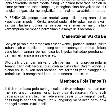
lebih terkendali ketika modal dibagi ke dalam beberapa bagian k
ritme permainan tanpa langsung menghabiskan banyak saldo di 
langkah ringan, lalu meningkatkan nominal hanya setelah meras
Di SENSA138, pengelolaan modal yang baik sering menjadi p
keputusan impulsif. Ketika modal sudah ditetapkan sejak awal,
sendiri. Hasilnya bukan hanya soal ketahanan bermain, tetapi
kemampuan membaca permainan biasanya ikut membaik.
Menentukan Waktu Be
Banyak pemain meremehkan faktor waktu, padahal kondisi pikir
tubuh lelah atau pikiran sedang penuh biasanya membuat fokus 
yang lebih nyaman, pemain bisa lebih peka terhadap perubaha
permainan tanpa arah yang jelas.
Storytelling dari pemain yang rutin bermain menunjukkan pola m
tenang dan tidak terburu-buru oleh aktivitas lain. Dalam kondisi
dianalisis. Ini bukan soal mencari jam tertentu yang dianggap a
terbaik untuk mengambil keputusan secara konsisten.
Membaca Pola Tanpa Te
Istilah membaca pola sering disalahartikan sebagai mencari ru
memiliki unsur dinamis yang tidak bisa dipaksakan. Yang leb
beberapa putaran, lalu menjadikannya dasar untuk langkah ber
hasil bagus sebagai sinyal untuk langsung menaikkan semuanya
sebagai alasan untuk panik.