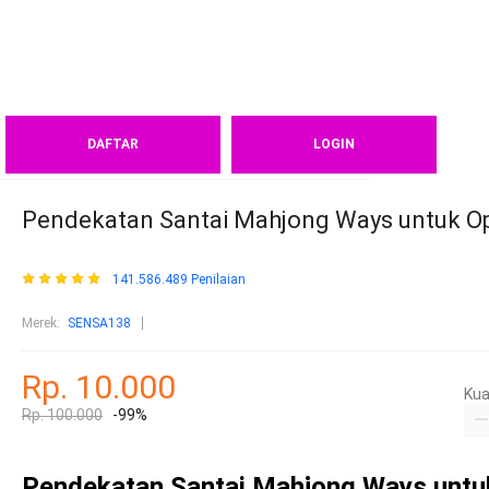
DAFTAR
LOGIN
Pendekatan Santai Mahjong Ways untuk Opt
141.586.489 Penilaian
Merek:
SENSA138
Rp. 10.000
Kua
Rp. 100.000
-99%
Pendekatan Santai Mahjong Ways untuk