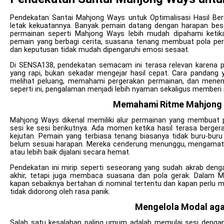
Pendekatan Santai Mahjong Ways untuk Optimalisasi Hasil Berma
letak kekuatannya. Banyak pemain datang dengan harapan besa
permainan seperti Mahjong Ways lebih mudah dipahami ketika 
pemain yang berbagi cerita, suasana tenang membuat pola perm
dan keputusan tidak mudah dipengaruhi emosi sesaat.
Di SENSA138, pendekatan semacam ini terasa relevan karena 
yang rapi, bukan sekadar mengejar hasil cepat. Cara pandang 
melihat peluang, memahami pergerakan permainan, dan menem
seperti ini, pengalaman menjadi lebih nyaman sekaligus memberi r
Memahami Ritme Mahjong
Mahjong Ways dikenal memiliki alur permainan yang membuat 
sesi ke sesi berikutnya. Ada momen ketika hasil terasa berger
kejutan. Pemain yang terbiasa tenang biasanya tidak buru-bu
belum sesuai harapan. Mereka cenderung menunggu, mengamati, l
atau lebih baik dijalani secara hemat.
Pendekatan ini mirip seperti seseorang yang sudah akrab denga
akhir, tetapi juga membaca suasana dan pola gerak. Dalam
kapan sebaiknya bertahan di nominal tertentu dan kapan perlu men
tidak didorong oleh rasa panik.
Mengelola Modal ag
Salah satu kesalahan paling umum adalah memulai sesi dengan 