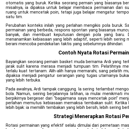
otomatis yang buruk. Ketika seorang pemain yang biasanya be
misalnya, ia dipaksa untuk belajar membaca permainan dari su
ruang untuk mencetak poin, tetapi juga belajar mengatur te
satu tim.
Perubahan konteks inilah yang perlahan mengikis pola buruk. 
permainan yang berbeda, respons spontan yang biasanya muncul 
banyak, dan membuat keputusan dengan pola yang baru. D
menanamkan kebiasaan yang lebih adaptif, seperti lebih sering 
berani mencoba pendekatan taktis yang sebelumnya dihindari.
Contoh Nyata Rotasi Permai
Bayangkan seorang pemain basket muda bernama Ardi yang terke
jarak sulit karena merasa menjadi tumpuan tim. Pelatihnya me
terlalu kuat tertanam. Alih-alih hanya memarahi, sang pelatih mu
dipaksa menjadi pengatur serangan yang tugas utamanya buka
yang lebih terbuka.
Pada awalnya, Ardi tampak canggung. Ia sering terlambat meng
bola. Namun, seiring berjalannya latihan, ia mulai menikmati
berpikirnya bergeser dari “bagaimana saya mencetak poin” menj
perlahan memutus kebiasaan memaksa tembakan sulit. Ketika ke
lebih bijak: ia memilih tembakan yang lebih bersih, lebih sering b
Strategi Menerapkan Rotasi Pe
Rotasi permainan yang efektif selalu dimulai dari pemetaan masa