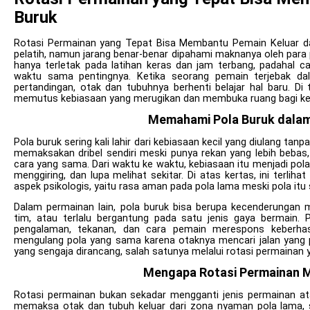
Buruk
Rotasi Permainan yang Tepat Bisa Membantu Pemain Keluar dar
pelatih, namun jarang benar-benar dipahami maknanya oleh para
hanya terletak pada latihan keras dan jam terbang, padahal ca
waktu sama pentingnya. Ketika seorang pemain terjebak dal
pertandingan, otak dan tubuhnya berhenti belajar hal baru. Di t
memutus kebiasaan yang merugikan dan membuka ruang bagi kebi
Memahami Pola Buruk dalam 
Pola buruk sering kali lahir dari kebiasaan kecil yang diulang tan
memaksakan dribel sendiri meski punya rekan yang lebih bebas
cara yang sama. Dari waktu ke waktu, kebiasaan itu menjadi po
menggiring, dan lupa melihat sekitar. Di atas kertas, ini terli
aspek psikologis, yaitu rasa aman pada pola lama meski pola itu s
Dalam permainan lain, pola buruk bisa berupa kecenderungan 
tim, atau terlalu bergantung pada satu jenis gaya bermain. Po
pengalaman, tekanan, dan cara pemain merespons keberhasi
mengulang pola yang sama karena otaknya mencari jalan yang pa
yang sengaja dirancang, salah satunya melalui rotasi permainan 
Mengapa Rotasi Permainan M
Rotasi permainan bukan sekadar mengganti jenis permainan atau
memaksa otak dan tubuh keluar dari zona nyaman pola lama, s