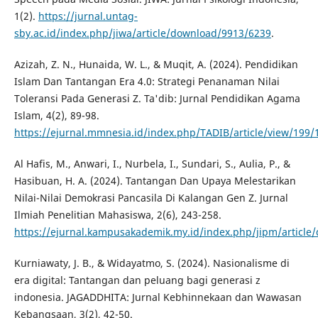
1(2).
https://jurnal.untag-
sby.ac.id/index.php/jiwa/article/download/9913/6239
.
Azizah, Z. N., Hunaida, W. L., & Muqit, A. (2024). Pendidikan
Islam Dan Tantangan Era 4.0: Strategi Penanaman Nilai
Toleransi Pada Generasi Z. Ta'dib: Jurnal Pendidikan Agama
Islam, 4(2), 89-98.
https://ejurnal.mmnesia.id/index.php/TADIB/article/view/199/
Al Hafis, M., Anwari, I., Nurbela, I., Sundari, S., Aulia, P., &
Hasibuan, H. A. (2024). Tantangan Dan Upaya Melestarikan
Nilai-Nilai Demokrasi Pancasila Di Kalangan Gen Z. Jurnal
Ilmiah Penelitian Mahasiswa, 2(6), 243-258.
https://ejurnal.kampusakademik.my.id/index.php/jipm/article
Kurniawaty, J. B., & Widayatmo, S. (2024). Nasionalisme di
era digital: Tantangan dan peluang bagi generasi z
indonesia. JAGADDHITA: Jurnal Kebhinnekaan dan Wawasan
Kebangsaan, 3(2), 42-50.