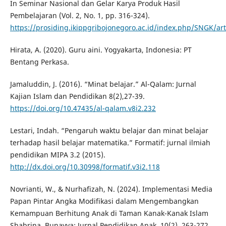
In Seminar Nasional dan Gelar Karya Produk Hasil
Pembelajaran (Vol. 2, No. 1, pp. 316-324).
https://prosiding.ikippgribojonegoro.ac.id/index.php/SNGK/art
Hirata, A. (2020). Guru aini. Yogyakarta, Indonesia: PT
Bentang Perkasa.
Jamaluddin, J. (2016). “Minat belajar.” Al-Qalam: Jurnal
Kajian Islam dan Pendidikan 8(2),27-39.
https://doi.org/10.47435/al-qalam.v8i2.232
Lestari, Indah. “Pengaruh waktu belajar dan minat belajar
terhadap hasil belajar matematika.” Formatif: jurnal ilmiah
pendidikan MIPA 3.2 (2015).
http://dx.doi.org/10.30998/formatif.v3i2.118
Novrianti, W., & Nurhafizah, N. (2024). Implementasi Media
Papan Pintar Angka Modifikasi dalam Mengembangkan
Kemampuan Berhitung Anak di Taman Kanak-Kanak Islam
Shabrina. Bunayya: Jurnal Pendidikan Anak, 10(2), 263-272.