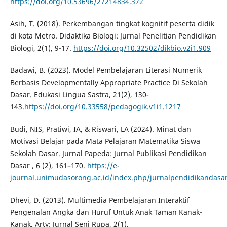
https://doi.org/10.53696/27214834.372
Asih, T. (2018). Perkembangan tingkat kognitif peserta didik
di kota Metro. Didaktika Biologi: Jurnal Penelitian Pendidikan
Biologi, 2(1), 9-17.
https://doi.org/10.32502/dikbio.v2i1.909
Badawi, B. (2023). Model Pembelajaran Literasi Numerik
Berbasis Developmentally Appropriate Practice Di Sekolah
Dasar. Edukasi Lingua Sastra, 21(2), 130-
143.
https://doi.org/10.33558/pedagogik.v1i1.1217
Budi, NIS, Pratiwi, IA, & Riswari, LA (2024). Minat dan
Motivasi Belajar pada Mata Pelajaran Matematika Siswa
Sekolah Dasar. Jurnal Papeda: Jurnal Publikasi Pendidikan
Dasar , 6 (2), 161–170.
https://e-
journal.unimudasorong.ac.id/index.php/jurnalpendidikandasar
Dhevi, D. (2013). Multimedia Pembelajaran Interaktif
Pengenalan Angka dan Huruf Untuk Anak Taman Kanak-
Kanak. Arty: Jurnal Seni Rupa, 2(1).