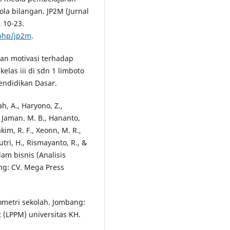
la bilangan. JP2M (Jurnal
 10-23.
.php/jp2m
.
dan motivasi terhadap
las iii di sdn 1 limboto
Pendidikan Dasar.
ah, A., Haryono, Z.,
, Jaman. M. B., Hananto,
akim, R. F., Xeonn, M. R.,
tri, H., Rismayanto, R., &
am bisnis (Analisis
g: CV. Mega Press
eometri sekolah. Jombang:
(LPPM) universitas KH.