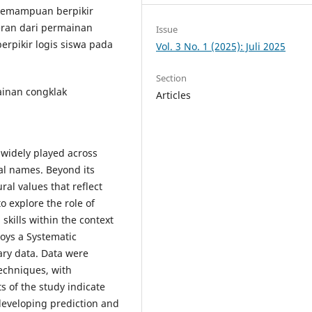
kemampuan berpikir
peran dari permainan
Issue
rpikir logis siswa pada
Vol. 3 No. 1 (2025): Juli 2025
Section
mainan congklak
Articles
s widely played across
cal names. Beyond its
ral values that reflect
o explore the role of
skills within the context
oys a Systematic
ary data. Data were
echniques, with
ts of the study indicate
 developing prediction and