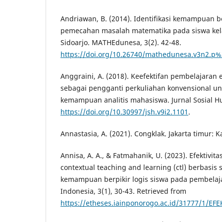
Andriawan, B. (2014). Identifikasi kemampuan be
pemecahan masalah matematika pada siswa kela
Sidoarjo. MATHEdunesa, 3(2). 42-48.
https://doi.org/10.26740/mathedunesa.v3n2.p
Anggraini, A. (2018). Keefektifan pembelajaran e
sebagai pengganti perkuliahan konvensional u
kemampuan analitis mahasiswa. Jurnal Sosial Hu
https://doi.org/10.30997/jsh.v9i2.1101
.
Annastasia, A. (2021). Congklak. Jakarta timur: K
Annisa, A. A., & Fatmahanik, U. (2023). Efektivi
contextual teaching and learning (ctl) berbasis
kemampuan berpikir logis siswa pada pembelajar
Indonesia, 3(1), 30-43. Retrieved from
https://etheses.iainponorogo.ac.id/31777