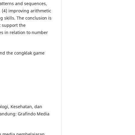
patterns and sequences,
, (4) improving arithmetic
g skills. The conclusion is
t support the
es in relation to number
 and the congklak game
ologi, Kesehatan, dan
Bandung: Grafindo Media
an media pembelajaran