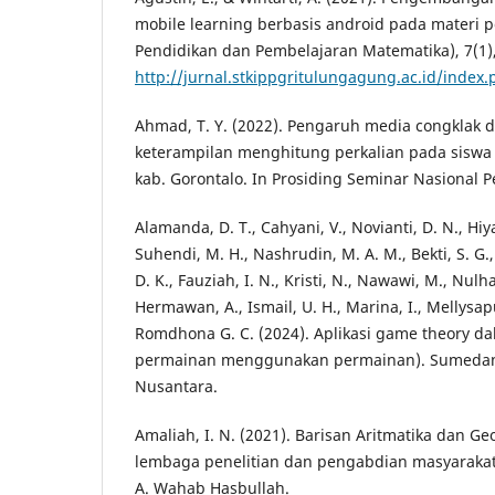
mobile learning berbasis android pada materi po
Pendidikan dan Pembelajaran Matematika), 7(1),
http://jurnal.stkippgritulungagung.ac.id/index
Ahmad, T. Y. (2022). Pengaruh media congklak 
keterampilan menghitung perkalian pada siswa ke
kab. Gorontalo. In Prosiding Seminar Nasional 
Alamanda, D. T., Cahyani, V., Novianti, D. N., Hiy
Suhendi, M. H., Nashrudin, M. A. M., Bekti, S. G.
D. K., Fauziah, I. N., Kristi, N., Nawawi, M., Nulh
Hermawan, A., Ismail, U. H., Marina, I., Mellysapu
Romdhona G. C. (2024). Aplikasi game theory dal
permainan menggunakan permainan). Sumedan
Nusantara.
Amaliah, I. N. (2021). Barisan Aritmatika dan G
lembaga penelitian dan pengabdian masyarakat 
A. Wahab Hasbullah.