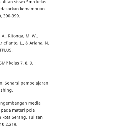
kesulitan siswa Smp kelas
berdasarkan kemampuan
, 390-399.
 A., Ritonga, M. W.,
riefianto, L., & Ariana, N.
OTPLUS.
MP kelas 7, 8, 9. :
an; Senarsi pembelajaran
ishing.
). Pengembangan media
 pada materi pola
n kota Serang. Tulisan
10i2.219.