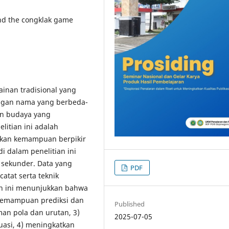
and the congklak game
inan tradisional yang
engan nama yang berbeda-
an budaya yang
litian ini adalah
tkan kemampuan berpikir
i dalam penelitian ini
sekunder. Data yang
PDF
tat serta teknik
tian ini menunjukkan bahwa
 kemampuan prediksi dan
Published
n pola dan urutan, 3)
2025-07-05
asi, 4) meningkatkan