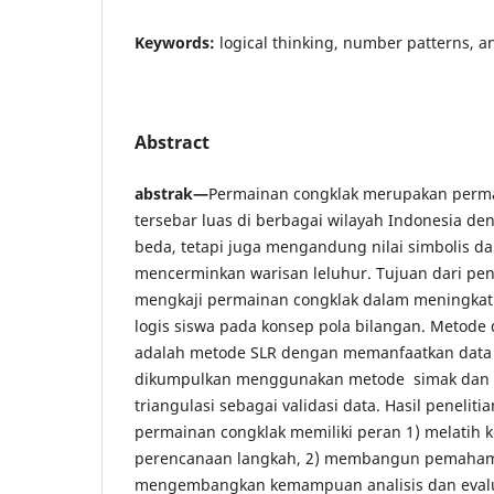
Keywords:
logical thinking, number patterns, 
Abstract
abstrak—
Permainan congklak merupakan perma
tersebar luas di berbagai wilayah Indonesia d
beda, tetapi juga mengandung nilai simbolis d
mencerminkan warisan leluhur. Tujuan dari pene
mengkaji permainan congklak dalam meningka
logis siswa pada konsep pola bilangan. Metode d
adalah metode SLR dengan memanfaatkan data 
dikumpulkan menggunakan metode simak dan ca
triangulasi sebagai validasi data. Hasil peneli
permainan congklak memiliki peran 1) melatih
perencanaan langkah, 2) membangun pemahama
mengembangkan kemampuan analisis dan evalu