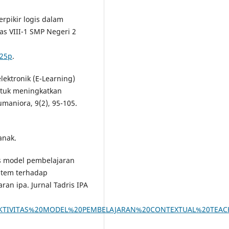
rpikir logis dalam
s VIII-1 SMP Negeri 2
%25p
.
lektronik (E-Learning)
ntuk meningkatkan
maniora, 9(2), 95-105.
anak.
tas model pembelajaran
 stem terhadap
an ipa. Jurnal Tadris IPA
/1/EFEKTIVITAS%20MODEL%20PEMBELAJARAN%20CONTEXTUAL%20T