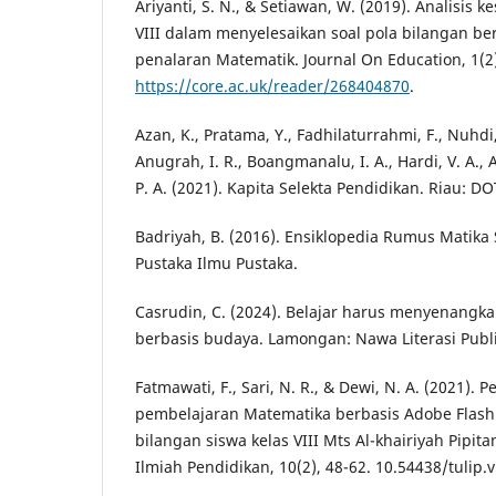
Ariyanti, S. N., & Setiawan, W. (2019). Analisis 
VIII dalam menyelesaikan soal pola bilangan 
penalaran Matematik. Journal On Education, 1(2)
https://core.ac.uk/reader/268404870
.
Azan, K., Pratama, Y., Fadhilaturrahmi, F., Nuhdi,
Anugrah, I. R., Boangmanalu, I. A., Hardi, V. A., A
P. A. (2021). Kapita Selekta Pendidikan. Riau: D
Badriyah, B. (2016). Ensiklopedia Rumus Matika S
Pustaka Ilmu Pustaka.
Casrudin, C. (2024). Belajar harus menyenangk
berbasis budaya. Lamongan: Nawa Literasi Publ
Fatmawati, F., Sari, N. R., & Dewi, N. A. (2021
pembelajaran Matematika berbasis Adobe Flash
bilangan siswa kelas VIII Mts Al-khairiyah Pipita
Ilmiah Pendidikan, 10(2), 48-62. 10.54438/tulip.v