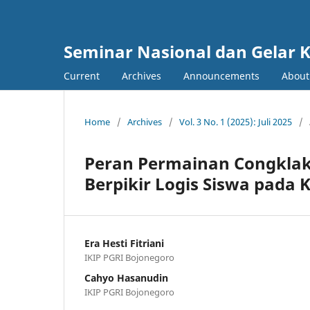
Seminar Nasional dan Gelar 
Current
Archives
Announcements
Abou
Home
/
Archives
/
Vol. 3 No. 1 (2025): Juli 2025
/
Peran Permainan Congkl
Berpikir Logis Siswa pada 
Era Hesti Fitriani
IKIP PGRI Bojonegoro
Cahyo Hasanudin
IKIP PGRI Bojonegoro