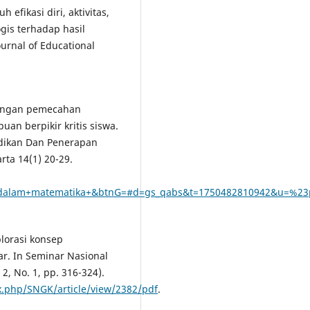
h efikasi diri, aktivitas,
gis terhadap hasil
ournal of Educational
dengan pemecahan
 berpikir kritis siswa.
idikan Dan Penerapan
rta 14(1) 20-29.
dalam+matematika+&btnG=#d=gs_qabs&t=1750482810942&u=%23
plorasi konsep
r. In Seminar Nasional
2, No. 1, pp. 316-324).
ex.php/SNGK/article/view/2382/pdf
.