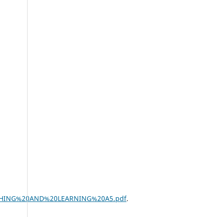
EACHING%20AND%20LEARNING%20A5.pdf
.