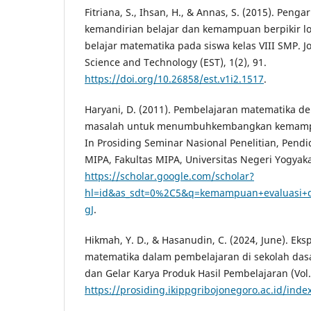
Fitriana, S., Ihsan, H., & Annas, S. (2015). Pengaru
kemandirian belajar dan kemampuan berpikir lo
belajar matematika pada siswa kelas VIII SMP. J
Science and Technology (EST), 1(2), 91.
https://doi.org/10.26858/est.v1i2.1517
.
Haryani, D. (2011). Pembelajaran matematika 
masalah untuk menumbuhkembangkan kemampuan
In Prosiding Seminar Nasional Penelitian, Pend
MIPA, Fakultas MIPA, Universitas Negeri Yogyaka
https://scholar.google.com/scholar?
hl=id&as_sdt=0%2C5&q=kemampuan+evaluasi+
gJ
.
Hikmah, Y. D., & Hasanudin, C. (2024, June). Eks
matematika dalam pembelajaran di sekolah dasa
dan Gelar Karya Produk Hasil Pembelajaran (Vol. 
https://prosiding.ikippgribojonegoro.ac.id/ind