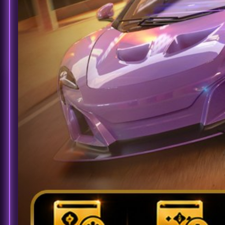
Show More
Kooperatif Spade
Gaming dan
Pengembangan
Teknologi Interaktif:
Prediktif sebagai
Pendukung Utama Alur