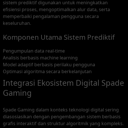
sistem prediktif digunakan untuk meningkatkan
efisiensi proses, mengoptimalkan alur data, serta
memperbaiki pengalaman pengguna secara
keseluruhan.
Komponen Utama Sistem Prediktif
Pengumpulan data real-time
Analisis berbasis machine learning
Model adaptif berbasis perilaku pengguna
Optimasi algoritma secara berkelanjutan
Integrasi Ekosistem Digital Spade
Gaming
Spade Gaming dalam konteks teknologi digital sering
diasosiasikan dengan pengembangan sistem berbasis
grafis interaktif dan struktur algoritmik yang kompleks.