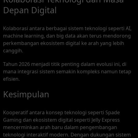
Depan Digital
Kolaborasi antara berbagai sistem teknologi seperti AI,
machine learning, dan big data akan terus mendorong
perkembangan ekosistem digital ke arah yang lebih
canggih.
Tahun 2026 menjadi titik penting dalam evolusi ini, di
mana integrasi sistem semakin kompleks namun tetap
efisien.
Kesimpulan
Kooperatif antara konsep teknologi seperti Spade
Gaming dan ekosistem digital seperti Jelly Express
mencerminkan arah baru dalam pengembangan
teknologi interaktif modern. Dengan dukungan sistem