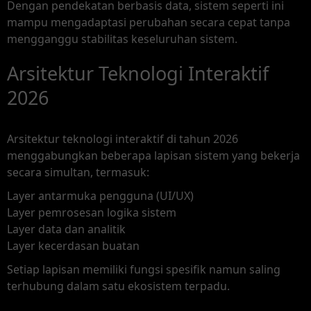
Dengan pendekatan berbasis data, sistem seperti ini
mampu mengadaptasi perubahan secara cepat tanpa
mengganggu stabilitas keseluruhan sistem.
Arsitektur Teknologi Interaktif
2026
Arsitektur teknologi interaktif di tahun 2026
menggabungkan beberapa lapisan sistem yang bekerja
secara simultan, termasuk:
Layer antarmuka pengguna (UI/UX)
Layer pemrosesan logika sistem
Layer data dan analitik
Layer kecerdasan buatan
Setiap lapisan memiliki fungsi spesifik namun saling
terhubung dalam satu ekosistem terpadu.