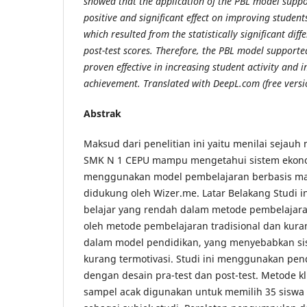
showed that the application of the PBL model supp
positive and significant effect on improving studen
which resulted from the statistically significant dif
post-test scores. Therefore, the PBL model support
proven effective in increasing student activity and
achievement. Translated with DeepL.com (free versi
Abstrak
Maksud dari penelitian ini yaitu menilai sejauh
SMK N 1 CEPU mampu mengetahui sistem ekono
menggunakan model pembelajaran berbasis ma
didukung oleh Wizer.me. Latar Belakang Studi in
belajar yang rendah dalam metode pembelajaran
oleh metode pembelajaran tradisional dan ku
dalam model pendidikan, yang menyebabkan si
kurang termotivasi. Studi ini menggunakan pend
dengan desain pra-test dan post-test. Metode 
sampel acak digunakan untuk memilih 35 siswa d