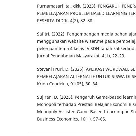
Purnamasari ita., dkk. (2023). PENGARUH PEN
PEMBELAJARAN PROBLEM BASED LEARNING TER
PESERTA DIDIK. 4(2), 82–88.
Safitri. (2022). Pengembangan media bahan ajar 
menggunakan website wizer.me pada pembelaja
pekerjaan tema 4 kelas IV SDN tanah kalikedindi
Jurnal Pengabdian Masyarakat, 4(1), 22–29.
Stevani Fruri, D. (2025). APLIKASI WORDWALL 
PEMBELAJARAN ALTERNATIF UNTUK SISWA DI SM
Krida Cendekia, 01(05), 30–34.
Sujiran, D. (2025). Pengaruh Game-based learn
Monopoli terhadap Prestasi Belajar Ekonomi Bis
Monopoly-Assisted Game-Based L earning on Stu
Business Economics. 16(1), 57–65.