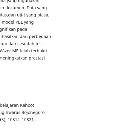
data yang digunakan
dan dokumen. Data yang
itas,dan uji-t yang biasa.
n model PBL yang
ignifikan pada
dihasilkan dari perbedaan
belum dan sesudah tes.
Wizer.ME telah terbukti
 meningkatkan prestasi
mbelajaran Kahoot
Sugihwaras Bojonegoro.
4(3), 10812–10821.