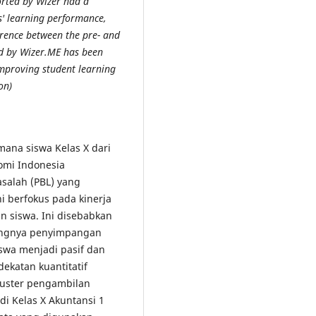
orted by Wizer had a
ts' learning performance,
ference between the pre- and
ed by Wizer.ME has been
 improving student learning
on)
 mana siswa Kelas X dari
mi Indonesia
salah (PBL) yang
i berfokus pada kinerja
 siswa. Ini disebabkan
rangnya penyimpangan
swa menjadi pasif dan
ekatan kuantitatif
kluster pengambilan
i Kelas X Akuntansi 1