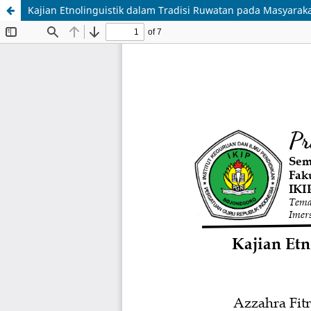
Kajian Etnolinguistik dalam Tradisi Ruwatan pada Masyarak