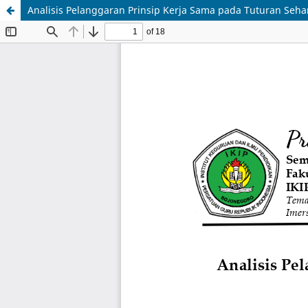
Analisis Pelanggaran Prinsip Kerja Sama pada Tuturan Seh