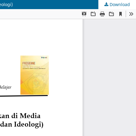
ologi)
Download