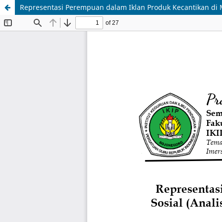
Representasi Perempuan dalam Iklan Produk Kecantikan di M