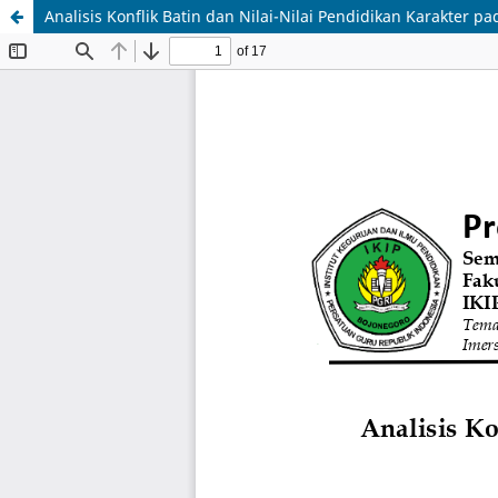
Analisis Konflik Batin dan Nilai-Nilai Pendidikan Karakter p