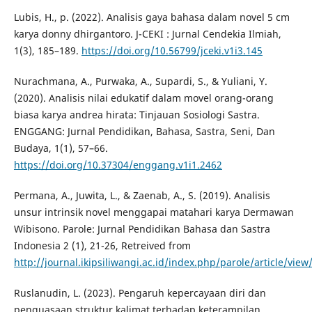
Lubis, H., p. (2022). Analisis gaya bahasa dalam novel 5 cm
karya donny dhirgantoro. J-CEKI : Jurnal Cendekia Ilmiah,
1(3), 185–189.
https://doi.org/10.56799/jceki.v1i3.145
Nurachmana, A., Purwaka, A., Supardi, S., & Yuliani, Y.
(2020). Analisis nilai edukatif dalam movel orang-orang
biasa karya andrea hirata: Tinjauan Sosiologi Sastra.
ENGGANG: Jurnal Pendidikan, Bahasa, Sastra, Seni, Dan
Budaya, 1(1), 57–66.
https://doi.org/10.37304/enggang.v1i1.2462
Permana, A., Juwita, L., & Zaenab, A., S. (2019). Analisis
unsur intrinsik novel menggapai matahari karya Dermawan
Wibisono. Parole: Jurnal Pendidikan Bahasa dan Sastra
Indonesia 2 (1), 21-26, Retreived from
http://journal.ikipsiliwangi.ac.id/index.php/parole/article/view
Ruslanudin, L. (2023). Pengaruh kepercayaan diri dan
penguasaan struktur kalimat terhadap keterampilan