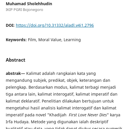
Muhamad Sholehhudin
IKIP PGRI Bojonegoro
DOI:
https://doi.org/10.31332/aladl.v4i1.2796
Keywords:
Film, Moral Value, Learning
Abstract
abstrak—
Kalimat adalah rangkaian kata yang
mengandung subjek, predikat, objek, keterangan dan
pelengkap. Berdasarkan modus, kalimat terbagi menjadi
tiga antara lain, kalimat interogatif, kalimat imperatif dan
kalimat deklaratif. Penelitian dilakukan bertujuan untuk
mengetahui hasil analisis kalimat interogatif dan kalimat
imperatif pada novel "Khadijah
First L
ove
N
ever Dies
" karya
Irfa Hudaya. Metode yang digunakan ialah deskriptif
kualitatif atau data yang tidak dapat diukur secara numerik.