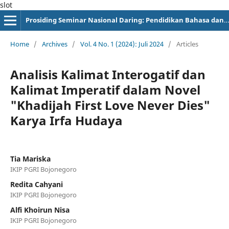
slot
Prosiding Seminar Nasional Daring: Pendidikan Bahasa dan Sastra Indonesia
Home
/
Archives
/
Vol. 4 No. 1 (2024): Juli 2024
/
Articles
Analisis Kalimat Interogatif dan
Kalimat Imperatif dalam Novel
"Khadijah First Love Never Dies"
Karya Irfa Hudaya
Tia Mariska
IKIP PGRI Bojonegoro
Redita Cahyani
IKIP PGRI Bojonegoro
Alfi Khoirun Nisa
IKIP PGRI Bojonegoro