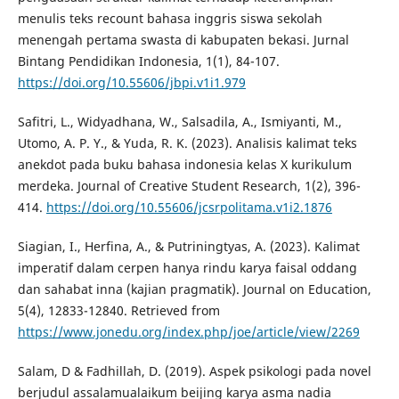
menulis teks recount bahasa inggris siswa sekolah
menengah pertama swasta di kabupaten bekasi. Jurnal
Bintang Pendidikan Indonesia, 1(1), 84-107.
https://doi.org/10.55606/jbpi.v1i1.979
Safitri, L., Widyadhana, W., Salsadila, A., Ismiyanti, M.,
Utomo, A. P. Y., & Yuda, R. K. (2023). Analisis kalimat teks
anekdot pada buku bahasa indonesia kelas X kurikulum
merdeka. Journal of Creative Student Research, 1(2), 396-
414.
https://doi.org/10.55606/jcsrpolitama.v1i2.1876
Siagian, I., Herfina, A., & Putriningtyas, A. (2023). Kalimat
imperatif dalam cerpen hanya rindu karya faisal oddang
dan sahabat inna (kajian pragmatik). Journal on Education,
5(4), 12833-12840. Retrieved from
https://www.jonedu.org/index.php/joe/article/view/2269
Salam, D & Fadhillah, D. (2019). Aspek psikologi pada novel
berjudul assalamualaikum beijing karya asma nadia