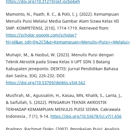
https://doi.org/10.31219/osf.io/bp6eh
Mamonto, N., Paath, R. C., & Polii, I. J. (2022). Kemampuan
Menulis Puisi Melalui Media Gambar Alam Siswa Kelas VII
SMP. KOMPETENSI, 2(10), 1714-1719. Retrieved ftom:
https://scholar.google.com/scholar?
hl=id&as_sdt=0%2C5&q=Kemampuan+Menulis+Puisi++Melalu
Muhajir, M., & Hasbul, W. (2023). Menulis Puisi dengan
Teknik Akrostik pada Siswa Kelas V UPT SDN 3 Batang
Kabupaten Jeneponto. DEIKTIS: Jurnal Pendidikan Bahasa
dan Sastra, 3(4), 226-232. DOI:
https://doi.org/10.53769/deiktis.v3i4.562
Musfirah, M., Agussalim, H., Kasau, MN, Khalik, S., Lanta, J.,
& Saifullah, S. (2022). PENGARUH TEKNIK AKROSTIK
TERHADAP KEMAMPUAN MENULIS PUISI SISWA. Cakrawala
Indonesia , 7 (1), 9-14.
https://doi.org/10.55678/jci.v7i1.656
Pradopo, Rachmat Djoko. (2007). Pengkajian Puisi: Analisis