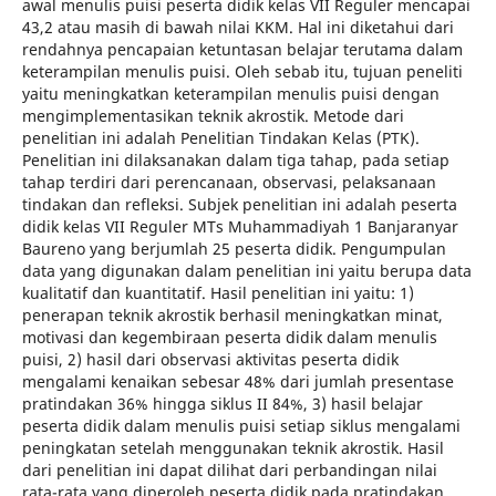
awal menulis puisi peserta didik kelas VII Reguler mencapai
43,2 atau masih di bawah nilai KKM. Hal ini diketahui dari
rendahnya pencapaian ketuntasan belajar terutama dalam
keterampilan menulis puisi. Oleh sebab itu, tujuan peneliti
yaitu meningkatkan keterampilan menulis puisi dengan
mengimplementasikan teknik akrostik. Metode dari
penelitian ini adalah Penelitian Tindakan Kelas (PTK).
Penelitian ini dilaksanakan dalam tiga tahap, pada setiap
tahap terdiri dari perencanaan, observasi, pelaksanaan
tindakan dan refleksi. Subjek penelitian ini adalah peserta
didik kelas VII Reguler MTs Muhammadiyah 1 Banjaranyar
Baureno yang berjumlah 25 peserta didik. Pengumpulan
data yang digunakan dalam penelitian ini yaitu berupa data
kualitatif dan kuantitatif. Hasil penelitian ini yaitu: 1)
penerapan teknik akrostik berhasil meningkatkan minat,
motivasi dan kegembiraan peserta didik dalam menulis
puisi, 2) hasil dari observasi aktivitas peserta didik
mengalami kenaikan sebesar 48% dari jumlah presentase
pratindakan 36% hingga siklus II 84%, 3) hasil belajar
peserta didik dalam menulis puisi setiap siklus mengalami
peningkatan setelah menggunakan teknik akrostik. Hasil
dari penelitian ini dapat dilihat dari perbandingan nilai
rata-rata yang diperoleh peserta didik pada pratindakan,