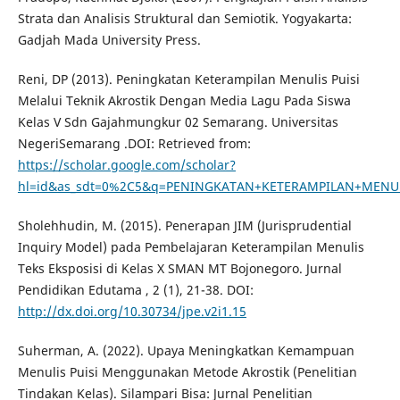
Strata dan Analisis Struktural dan Semiotik. Yogyakarta:
Gadjah Mada University Press.
Reni, DP (2013). Peningkatan Keterampilan Menulis Puisi
Melalui Teknik Akrostik Dengan Media Lagu Pada Siswa
Kelas V Sdn Gajahmungkur 02 Semarang. Universitas
NegeriSemarang .DOI: Retrieved from:
https://scholar.google.com/scholar?
hl=id&as_sdt=0%2C5&q=PENINGKATAN+KETERAMPILAN+MENU
Sholehhudin, M. (2015). Penerapan JIM (Jurisprudential
Inquiry Model) pada Pembelajaran Keterampilan Menulis
Teks Eksposisi di Kelas X SMAN MT Bojonegoro. Jurnal
Pendidikan Edutama , 2 (1), 21-38. DOI:
http://dx.doi.org/10.30734/jpe.v2i1.15
Suherman, A. (2022). Upaya Meningkatkan Kemampuan
Menulis Puisi Menggunakan Metode Akrostik (Penelitian
Tindakan Kelas). Silampari Bisa: Jurnal Penelitian