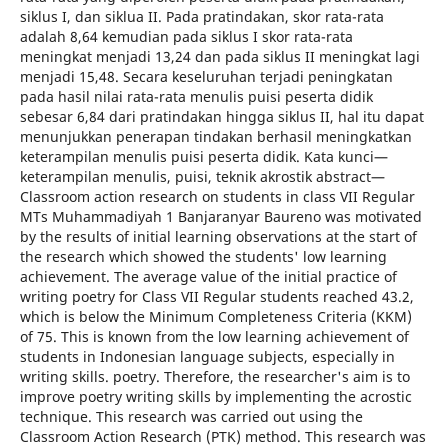
siklus I, dan siklua II. Pada pratindakan, skor rata-rata
adalah 8,64 kemudian pada siklus I skor rata-rata
meningkat menjadi 13,24 dan pada siklus II meningkat lagi
menjadi 15,48. Secara keseluruhan terjadi peningkatan
pada hasil nilai rata-rata menulis puisi peserta didik
sebesar 6,84 dari pratindakan hingga siklus II, hal itu dapat
menunjukkan penerapan tindakan berhasil meningkatkan
keterampilan menulis puisi peserta didik. Kata kunci—
keterampilan menulis, puisi, teknik akrostik abstract—
Classroom action research on students in class VII Regular
MTs Muhammadiyah 1 Banjaranyar Baureno was motivated
by the results of initial learning observations at the start of
the research which showed the students' low learning
achievement. The average value of the initial practice of
writing poetry for Class VII Regular students reached 43.2,
which is below the Minimum Completeness Criteria (KKM)
of 75. This is known from the low learning achievement of
students in Indonesian language subjects, especially in
writing skills. poetry. Therefore, the researcher's aim is to
improve poetry writing skills by implementing the acrostic
technique. This research was carried out using the
Classroom Action Research (PTK) method. This research was