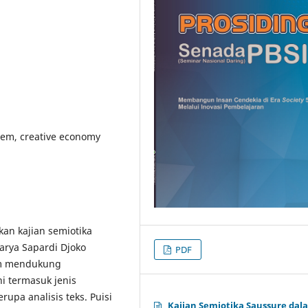
oem, creative economy
kan kajian semiotika
arya Sapardi Djoko
PDF
am mendukung
ni termasuk jenis
rupa analisis teks. Puisi
Kajian Semiotika Saussure dal