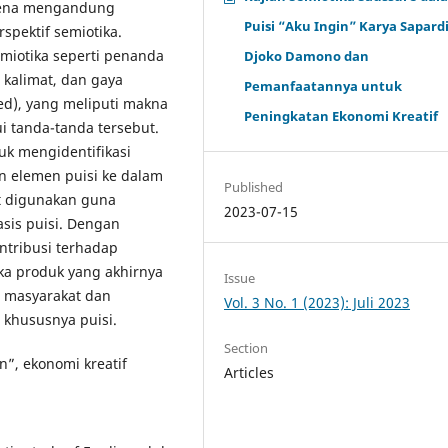
karena mengandung
Puisi “Aku Ingin” Karya Sapard
spektif semiotika.
emiotika seperti penanda
Djoko Damono dan
r kalimat, dan gaya
Pemanfaatannya untuk
ied), yang meliputi makna
Peningkatan Ekonomi Kreatif
i tanda-tanda tersebut.
uk mengidentifikasi
 elemen puisi ke dalam
Published
at digunakan guna
2023-07-15
is puisi. Dengan
ontribusi terhadap
tika produk yang akhirnya
Issue
 masyarakat dan
Vol. 3 No. 1 (2023): Juli 2023
 khususnya puisi.
Section
n”, ekonomi kreatif
Articles