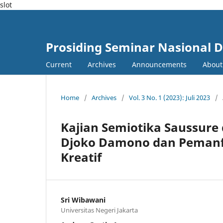
slot
Prosiding Seminar Nasional D
Current
Archives
Announcements
Abou
Home
/
Archives
/
Vol. 3 No. 1 (2023): Juli 2023
/
Kajian Semiotika Saussure 
Djoko Damono dan Pemanf
Kreatif
Sri Wibawani
Universitas Negeri Jakarta