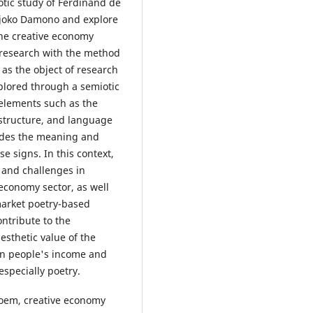
otic study of Ferdinand de
Djoko Damono and explore
the creative economy
e research with the method
 as the object of research
xplored through a semiotic
 elements such as the
 structure, and language
ludes the meaning and
e signs. In this context,
s and challenges in
 economy sector, as well
market poetry-based
ontribute to the
esthetic value of the
 in people's income and
especially poetry.
poem, creative economy