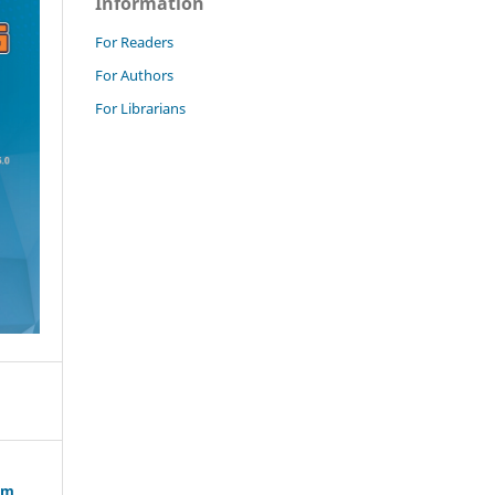
Information
For Readers
For Authors
For Librarians
am