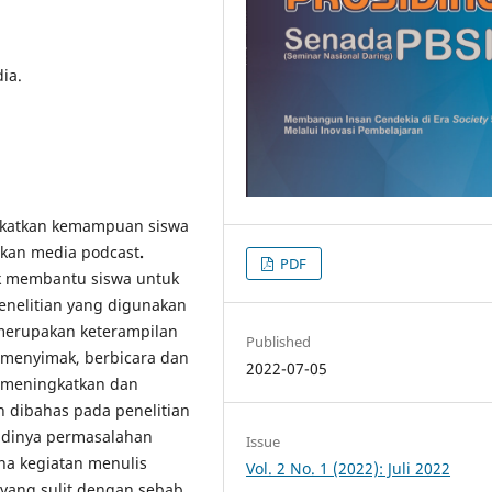
ia.
ngkatkan kemampuan siswa
tkan media podcast
.
PDF
k membantu siswa untuk
nelitian yang digunakan
 merupakan keterampilan
Published
 menyimak, berbicara dan
2022-07-05
k meningkatkan dan
 dibahas pada penelitian
jadinya permasalahan
Issue
na kegiatan menulis
Vol. 2 No. 1 (2022): Juli 2022
 yang sulit dengan sebab