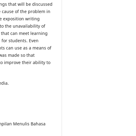
ings that will be discussed
he cause of the problem in
he exposition writing
to the unavailability of
s that can meet learning
g for students. Even
ents can use as a means of
 was made so that
 improve their ability to
edia.
mpilan Menulis Bahasa