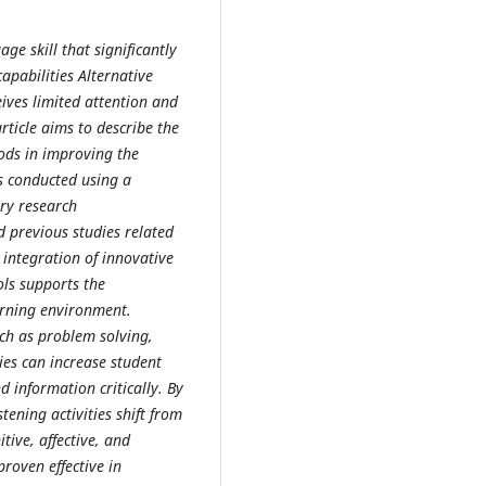
ge skill that significantly
apabilities Alternative
ceives limited attention and
rticle aims to describe the
ods in improving the
 is conducted using a
ary research
d previous studies related
e integration of innovative
ols supports the
arning environment.
uch as problem solving,
ies can increase student
 information critically. By
ening activities shift from
tive, affective, and
oven effective in