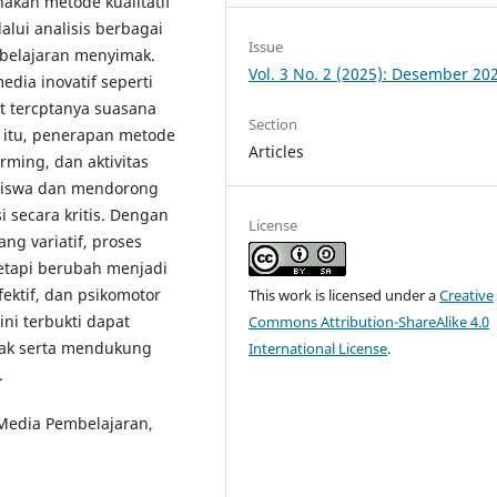
kan metode kualitatif
alui analisis berbagai
Issue
pembelajaran menyimak.
Vol. 3 No. 2 (2025): Desember 20
dia inovatif seperti
at tercptanya suasana
Section
in itu, penerapan metode
Articles
orming, dan aktivitas
 siswa dan mendorong
secara kritis. Dengan
License
g variatif, proses
tetapi berubah menjadi
afektif, dan psikomotor
This work is licensed under a
Creative
ni terbukti dapat
Commons Attribution-ShareAlike 4.0
mak serta mendukung
International License
.
.
Media Pembelajaran,
.