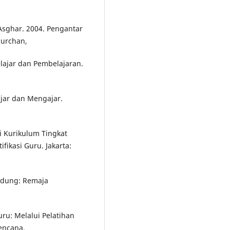
,Asghar. 2004. Pengantar
Rurchan,
elajar dan Pembelajaran.
ajar dan Mengajar.
i Kurikulum Tingkat
fikasi Guru. Jakarta:
andung: Remaja
ru: Melalui Pelatihan
Kencana.