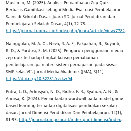
Muslimin, M. (2025). Analisis Pemanfaatan Zep Quiz
Berbasis Gamifikasi sebagai Media Eval-uasi Pembelajaran
Sains di Sekolah Dasar. Juara SD: Jurnal Pendidikan dan
Pembelajaran Sekolah Dasar, 4(1), 72-78.
https://journal.unm.ac.id/index.php/juara/article/view/7782
.
Nainggolan, M. A. O., Neva, R. A. F., Pakpahan, R., Suyanti,
R. D., & Pardosi, S. M. (2025). Pengaruh penggunaan media
zep quiz terhadap tingkat konsep pemahaman
pembelajaran ipa materi sistem pernapasan pada siswa
SMP kelas VII. Jurnal Media Akademik (JMA), 3(11).
https://doi.org/10.62281/rvckvr94
.
Putra, L. D., Arlinsyah, N. D., Ridho, F. R., Syafiqa, A. N., &
Annisa, K. (2024). Pemanfaatan wordwall pada model game
based learning terhadap digitalisasi pendidikan sekolah
dasar. Jurnal Dimensi Pendidikan Dan Pembelajaran, 12(1),
81-95.
http://journal.umpo.ac.id/index.php/dimensi/index
.