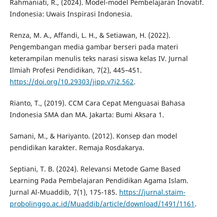
Rahmaniati, R., (2024). Model-model Pembelajaran Inovatif.
Indonesia: Uwais Inspirasi Indonesia.
Renza, M. A., Affandi, L. H., & Setiawan, H. (2022).
Pengembangan media gambar berseri pada materi
keterampilan menulis teks narasi siswa kelas IV. Jurnal
Ilmiah Profesi Pendidikan, 7(2), 445–451.
https://doi.org/10.29303/jipp.v7i2.562
.
Rianto, T., (2019). CCM Cara Cepat Menguasai Bahasa
Indonesia SMA dan MA. Jakarta: Bumi Aksara 1.
Samani, M., & Hariyanto. (2012). Konsep dan model
pendidikan karakter. Remaja Rosdakarya.
Septiani, T. B. (2024). Relevansi Metode Game Based
Learning Pada Pembelajaran Pendidikan Agama Islam.
Jurnal Al-Muaddib, 7(1), 175-185.
https://jurnal.staim-
probolinggo.ac.id/Muaddib/article/download/1491/1161
.