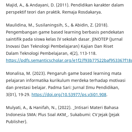
Majid, A., & Andayani, D. (2011). Pendidikan karakter dalam
perspektif teori dan praktik. Remaja Rosdakarya.
Maulidina, M., Susilaningsih, S., & Abidin, Z. (2018).
Pengembangan game based learning berbasis pendekatan
saintifik pada siswa kelas IV sekolah dasar. JINOTEP (Jurnal
Inovasi Dan Teknologi Pembelajaran) Kajian Dan Riset
Dalam Teknologi Pembelajaran, 4(2), 113-118.
https://pdfs.semanticscholar.org/e1f2/f93b77522baf953367f1
Monalisa, M. (2023). Pengaruh game based learning mata
pelajaran informatika kurikulum merdeka terhadap motivasi
dan prestasi belajar. Padma Sari: Jurnal Ilmu Pendidikan,
3(01), 19-29.
https://doi.org/10.53977/ps.v3i01.908
.
Mulyati, A., & Hanifah, N., (2022). _Intisari Materi Bahasa
Indonesia SMA: Plus Soal AKM_. Sukabumi: CV Jejak (Jejak
Publisher).