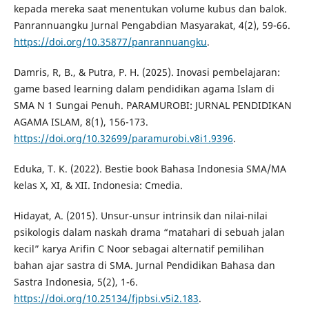
kepada mereka saat menentukan volume kubus dan balok.
Panrannuangku Jurnal Pengabdian Masyarakat, 4(2), 59-66.
https://doi.org/10.35877/panrannuangku
.
Damris, R, B., & Putra, P. H. (2025). Inovasi pembelajaran:
game based learning dalam pendidikan agama Islam di
SMA N 1 Sungai Penuh. PARAMUROBI: JURNAL PENDIDIKAN
AGAMA ISLAM, 8(1), 156-173.
https://doi.org/10.32699/paramurobi.v8i1.9396
.
Eduka, T. K. (2022). Bestie book Bahasa Indonesia SMA/MA
kelas X, XI, & XII. Indonesia: Cmedia.
Hidayat, A. (2015). Unsur-unsur intrinsik dan nilai-nilai
psikologis dalam naskah drama “matahari di sebuah jalan
kecil” karya Arifin C Noor sebagai alternatif pemilihan
bahan ajar sastra di SMA. Jurnal Pendidikan Bahasa dan
Sastra Indonesia, 5(2), 1-6.
https://doi.org/10.25134/fjpbsi.v5i2.183
.