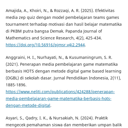
Amajida, A., Khoiri, N., & Rozzaqi, A. R. (2025). Efektivitas
media zep quiz dengan model pembelajaran teams games
tournament terhadap motivasi dan hasil belajar matematika
di PKBM putra bangsa Demak. Papanda Journal of
Mathematics and Science Research, 4(2), 425-434.
https://doi.org/10.56916/pjmsr.v4i2.2944
.
Anggraini, H. I., Nurhayati, N., & Kusumaningrum, S. R.
(2021). Penerapan media pembelajaran game matematika
berbasis HOTS dengan metode digital game based learning
(DGBL) di sekolah dasar. Jurnal Pendidikan Indonesia, 2(11),
1885-1896.
https://www.neliti.com/publications/424288/penerapan-
media-pembelajaran-game-matematika-berbasis-hots-
dengan-metode-digital
.
Asyari, S., Qadry, I. K., & Nursakiah, N. (2024). Praktik
mengecek pemahaman siswa dan memberikan umpan balik