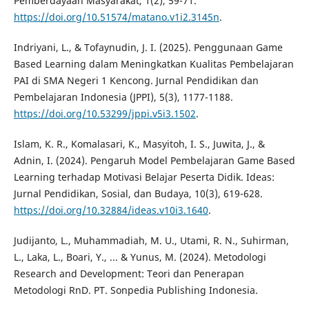
Pemberdayaan Masyarakat, 1(2), 59-71.
https://doi.org/10.51574/matano.v1i2.3145n
.
Indriyani, L., & Tofaynudin, J. I. (2025). Penggunaan Game
Based Learning dalam Meningkatkan Kualitas Pembelajaran
PAI di SMA Negeri 1 Kencong. Jurnal Pendidikan dan
Pembelajaran Indonesia (JPPI), 5(3), 1177-1188.
https://doi.org/10.53299/jppi.v5i3.1502
.
Islam, K. R., Komalasari, K., Masyitoh, I. S., Juwita, J., &
Adnin, I. (2024). Pengaruh Model Pembelajaran Game Based
Learning terhadap Motivasi Belajar Peserta Didik. Ideas:
Jurnal Pendidikan, Sosial, dan Budaya, 10(3), 619-628.
https://doi.org/10.32884/ideas.v10i3.1640
.
Judijanto, L., Muhammadiah, M. U., Utami, R. N., Suhirman,
L., Laka, L., Boari, Y., ... & Yunus, M. (2024). Metodologi
Research and Development: Teori dan Penerapan
Metodologi RnD. PT. Sonpedia Publishing Indonesia.