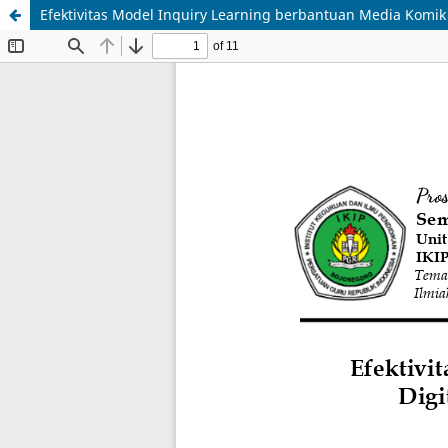
Efektivitas Model Inquiry Learning berbantuan Media Komi