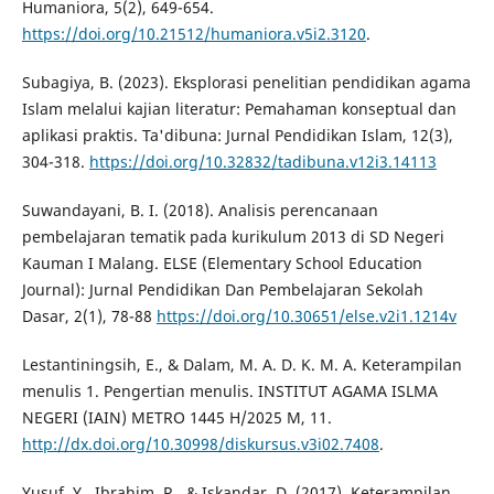
Humaniora, 5(2), 649-654.
https://doi.org/10.21512/humaniora.v5i2.3120
.
Subagiya, B. (2023). Eksplorasi penelitian pendidikan agama
Islam melalui kajian literatur: Pemahaman konseptual dan
aplikasi praktis. Ta'dibuna: Jurnal Pendidikan Islam, 12(3),
304-318.
https://doi.org/10.32832/tadibuna.v12i3.14113
Suwandayani, B. I. (2018). Analisis perencanaan
pembelajaran tematik pada kurikulum 2013 di SD Negeri
Kauman I Malang. ELSE (Elementary School Education
Journal): Jurnal Pendidikan Dan Pembelajaran Sekolah
Dasar, 2(1), 78-88
https://doi.org/10.30651/else.v2i1.1214v
Lestantiningsih, E., & Dalam, M. A. D. K. M. A. Keterampilan
menulis 1. Pengertian menulis. INSTITUT AGAMA ISLMA
NEGERI (IAIN) METRO 1445 H/2025 M, 11.
http://dx.doi.org/10.30998/diskursus.v3i02.7408
.
Yusuf, Y., Ibrahim, R., & Iskandar, D. (2017). Keterampilan