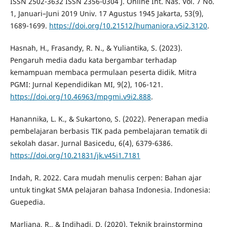
ISSN 2502-3632 ISSN 2356-0304 J. Online Int. Nas. Vol. 7 No.
1, Januari–Juni 2019 Univ. 17 Agustus 1945 Jakarta, 53(9),
1689-1699.
https://doi.org/10.21512/humaniora.v5i2.3120
.
Hasnah, H., Frasandy, R. N., & Yuliantika, S. (2023).
Pengaruh media dadu kata bergambar terhadap
kemampuan membaca permulaan peserta didik. Mitra
PGMI: Jurnal Kependidikan MI, 9(2), 106-121.
https://doi.org/10.46963/mpgmi.v9i2.888
.
Hanannika, L. K., & Sukartono, S. (2022). Penerapan media
pembelajaran berbasis TIK pada pembelajaran tematik di
sekolah dasar. Jurnal Basicedu, 6(4), 6379-6386.
https://doi.org/10.21831/jk.v45i1.7181
Indah, R. 2022. Cara mudah menulis cerpen: Bahan ajar
untuk tingkat SMA pelajaran bahasa Indonesia. Indonesia:
Guepedia.
Marliana, R., & Indihadi, D. (2020). Teknik brainstorming