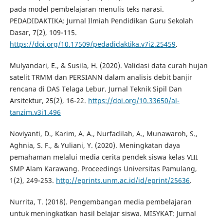
pada model pembelajaran menulis teks narasi.
PEDADIDAKTIKA: Jurnal Ilmiah Pendidikan Guru Sekolah
Dasar, 7(2), 109-115.
https://doi.org/10.17509/pedadidaktika.v7i2.25459
.
Mulyandari, E., & Susila, H. (2020). Validasi data curah hujan
satelit TRMM dan PERSIANN dalam analisis debit banjir
rencana di DAS Telaga Lebur. Jurnal Teknik Sipil Dan
Arsitektur, 25(2), 16-22.
https://doi.org/10.33650/al-
tanzim.v3i1.496
Noviyanti, D., Karim, A. A., Nurfadilah, A., Munawaroh, S.,
Aghnia, S. F., & Yuliani, Y. (2020). Meningkatan daya
pemahaman melalui media cerita pendek siswa kelas VIII
SMP Alam Karawang. Proceedings Universitas Pamulang,
1(2), 249-253.
http://eprints.unm.ac.id/id/eprint/25636
.
Nurrita, T. (2018). Pengembangan media pembelajaran
untuk meningkatkan hasil belajar siswa. MISYKAT: Jurnal