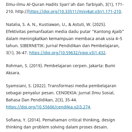
Ilmu-ilmu Al-Quran Hadits Syari'ah dan Tarbiyah, 3(1), 171-
210. http://
https://doi.org/10.33511/misykat.v3n1.171-210
.
Natalia, S. A. N., Kustiawan, U., & Astuti, W. (2025).
Efektivitas pemanfaatan media dadu putar “Kantong Ajaib”
dalam meningkatkan kemampuan membaca anak usia 4–5
tahun. SIBERNETIK: Jurnal Pendidikan dan Pembelajaran,
3(1), 36-47.
https://doi.org/10.59632/sjpp.v3i1.432
.
Rohman, S. (2019). Pembelajaran cerpen. Jakarta: Bumi
Aksara.
Syamsiani, S. (2022). Transformasi media pembelajaran
sebagai penyalur pesan. CENDEKIA: Jurnal Ilmu Sosial,
Bahasa Dan Pendidikan, 2(3), 35-44.
https://doi.org/10.55606/cendikia.v2i3.274
.
Sofiana, Y. (2014). Pemahaman critical thinking, design
thinking dan problem solving dalam proses desain.