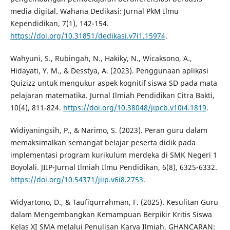
media digital. Wahana Dedikasi: Jurnal PkM Ilmu
Kependidikan, 7(1), 142-154.
https://doi.org/10.31851/dedikasi.v7i1.15974
.
Wahyuni, S., Rubingah, N., Hakiky, N., Wicaksono, A.,
Hidayati, Y. M., & Desstya, A. (2023). Penggunaan aplikasi
Quizizz untuk mengukur aspek kognitif siswa SD pada mata
pelajaran matematika. Jurnal Ilmiah Pendidikan Citra Bakti,
10(4), 811-824.
https://doi.org/10.38048/jipcb.v10i4.1819
.
Widiyaningsih, P., & Narimo, S. (2023). Peran guru dalam
memaksimalkan semangat belajar peserta didik pada
implementasi program kurikulum merdeka di SMK Negeri 1
Boyolali. JIIP-Jurnal Ilmiah Ilmu Pendidikan, 6(8), 6325-6332.
https://doi.org/10.54371/jiip.v6i8.2753
.
Widyartono, D., & Taufiqurrahman, F. (2025). Kesulitan Guru
dalam Mengembangkan Kemampuan Berpikir Kritis Siswa
Kelas XI SMA melalui Penulisan Karya Ilmiah. GHANCARAN: