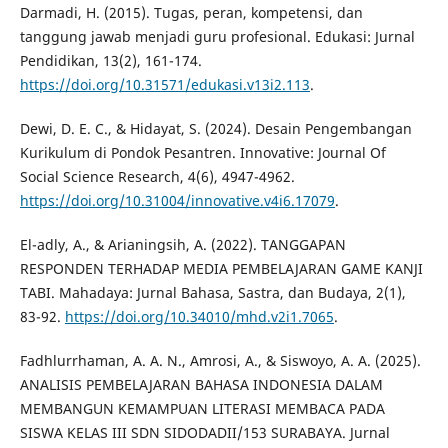
Darmadi, H. (2015). Tugas, peran, kompetensi, dan
tanggung jawab menjadi guru profesional. Edukasi: Jurnal
Pendidikan, 13(2), 161-174.
https://doi.org/10.31571/edukasi.v13i2.113
.
Dewi, D. E. C., & Hidayat, S. (2024). Desain Pengembangan
Kurikulum di Pondok Pesantren. Innovative: Journal Of
Social Science Research, 4(6), 4947-4962.
https://doi.org/10.31004/innovative.v4i6.17079
.
El-adly, A., & Arianingsih, A. (2022). TANGGAPAN
RESPONDEN TERHADAP MEDIA PEMBELAJARAN GAME KANJI
TABI. Mahadaya: Jurnal Bahasa, Sastra, dan Budaya, 2(1),
83-92.
https://doi.org/10.34010/mhd.v2i1.7065
.
Fadhlurrhaman, A. A. N., Amrosi, A., & Siswoyo, A. A. (2025).
ANALISIS PEMBELAJARAN BAHASA INDONESIA DALAM
MEMBANGUN KEMAMPUAN LITERASI MEMBACA PADA
SISWA KELAS III SDN SIDODADII/153 SURABAYA. Jurnal