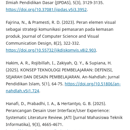
Ilmiah Pendidikan Dasar (JIPDAS), 5(3), 3129-3135.
https://doi.org/10.37081/jipdas.v5i3.3952
.
Fajrina, N., & Pramesti, R. D. (2023). Peran elemen visual
sebagai strategi komunikasi pemasaran pada kemasan
produk. Journal of Computer Science and Visual
Communication Design, 8(2), 322-332.
https://doi.org/10.55732/jikdiskomvis.v8i2.903
.
Hakim, A. R., Rojibillah, I., Zakiyah, Q. Y., & Supiana, H.
(2025). KONSEP TEKNOLOGI PEMBELAJARAN: DEFINISI,
SEJARAH DAN DESAIN PEMBELAJARAN. An-Nahdlah: Jurnal
Pendidikan Islam, 5(1), 64-75.
https://doi.org/10.51806/an-
nahdlah.v5i1.724
.
Hanafi, D., Prabadhi, I. A., & Hertantyo, G. B. (2025).
Perancangan Desain User Interface/User Experience:
Systematic Literature Review. JATI (Jurnal Mahasiswa Teknik
Informatika), 9(3), 4665-4671.