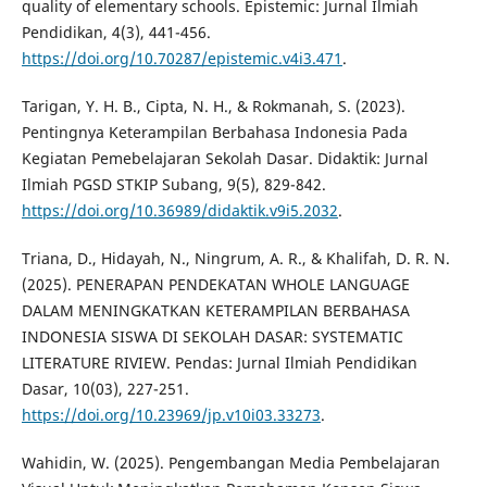
quality of elementary schools. Epistemic: Jurnal Ilmiah
Pendidikan, 4(3), 441-456.
https://doi.org/10.70287/epistemic.v4i3.471
.
Tarigan, Y. H. B., Cipta, N. H., & Rokmanah, S. (2023).
Pentingnya Keterampilan Berbahasa Indonesia Pada
Kegiatan Pemebelajaran Sekolah Dasar. Didaktik: Jurnal
Ilmiah PGSD STKIP Subang, 9(5), 829-842.
https://doi.org/10.36989/didaktik.v9i5.2032
.
Triana, D., Hidayah, N., Ningrum, A. R., & Khalifah, D. R. N.
(2025). PENERAPAN PENDEKATAN WHOLE LANGUAGE
DALAM MENINGKATKAN KETERAMPILAN BERBAHASA
INDONESIA SISWA DI SEKOLAH DASAR: SYSTEMATIC
LITERATURE RIVIEW. Pendas: Jurnal Ilmiah Pendidikan
Dasar, 10(03), 227-251.
https://doi.org/10.23969/jp.v10i03.33273
.
Wahidin, W. (2025). Pengembangan Media Pembelajaran