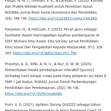
Palupi, N. W. I., Ummah, S. R., & Larasati, P. (2025). Konsep
dan Praktik Metode Kualitatif untuk Penelitian Sosial.
RISOMA: Jurnal Riset Sosial Humaniora dan Pendidikan,
3(4), 188-198.
https://doi.org/10.62383/risoma.v3i4.860
.
Panjaitan, H., & Hafizzah, F. (2025). Peran guru sebagai
fasilitator dalam meningkatkan kualitas pembelajaran di
SDIT Mutiara Ilmu Kuala. Edu Society: Jurnal Pendidikan,
Ilmu Sosial Dan Pengabdian Kepada Masyarakat, 5(1), 328-
343.
https://doi.org/10.56832/edu.v5i1.790
.
Prasetyo, A. A., Rifki, A. N. U., & Nur, D. M. M. (2025).
Pemanfaatan media pembelajaran interaktif (quizizz)
terhadap hasil belajar siswa pada mata pelajaran ips kelas 8
SMP 1 jati kudus. RUKASI: Jurnal Ilmiah Perkembangan
Pendidikan dan Pembelajaran, 2(02), 96-106.
https://doi.org/10.70294/jqzebt04
.
Putri, V. D. (2021). Aplikasi Daring QUIZIZZ sebagai Solusi
Pembelajaran Menyenangkan di Masa Pandemik Covid 19.