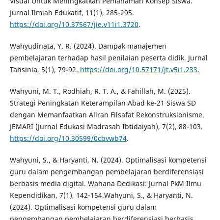
Visual Untuk Meningkatkan Pemahaman Konsep Siswa.
Jurnal Ilmiah Edukatif, 11(1), 285-295.
https://doi.org/10.37567/jie.v11i1.3720
.
Wahyudinata, Y. R. (2024). Dampak manajemen
pembelajaran terhadap hasil penilaian peserta didik. Jurnal
Tahsinia, 5(1), 79-92.
https://doi.org/10.57171/jt.v5i1.233
.
Wahyuni, M. T., Rodhiah, R. T. A., & Fahillah, M. (2025).
Strategi Peningkatan Keterampilan Abad ke-21 Siswa SD
dengan Memanfaatkan Aliran Filsafat Rekonstruksionisme.
JEMARI (Jurnal Edukasi Madrasah Ibtidaiyah), 7(2), 88-103.
https://doi.org/10.30599/0cbvwb74
.
Wahyuni, S., & Haryanti, N. (2024). Optimalisasi kompetensi
guru dalam pengembangan pembelajaran berdiferensiasi
berbasis media digital. Wahana Dedikasi: Jurnal PkM Ilmu
Kependidikan, 7(1), 142-154.Wahyuni, S., & Haryanti, N.
(2024). Optimalisasi kompetensi guru dalam
pengembangan pembelajaran berdiferensiasi berbasis