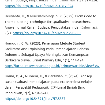
Kajian Budaya, Perpustakaan, dan Informasi, 2(3), 317-324.
https://doi.org/10.14710/anuva.2.3.317-324
.
Heriyanto, H., & Nurislaminingsih, R. (2025). From Code to
Theme: Coding Technique for Qualitative Researchers.
Anuva: Jurnal Kajian Budaya, Perpustakaan, dan Informasi,
9(2).
https://doi.org/10.14710/anuva.9.2.295-303
.
Hoerudin, C. W. (2023). Penerapan Metode Student
Facilitator And Explaining Pada Pembelajaran Bahasa
Indonesia Sebagai Upaya Meningkatkan Kemampuan
Berbicara Siswa. Jurnal Primary Edu, 1(1), 114-124.
http://jurnal.rakeyansantang.ac.id/primary/article/view/387
.
Iriana, D. A., Nuraeni, H., & Carsiwan, C. (2024). Konsep
Dasar Evaluasi Pembelajaran pada Era Merdeka Belajar
dalam Perspektif Pedagogik. JIIP-Jurnal Ilmiah Ilmu
Pendidikan, 7(7), 6734-6742.
https://doi.org/10.54371/jiip.v7i7.5337
.