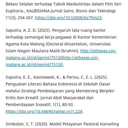
Bekasi Selatan terhadap Toksik Maskulinitas dalam Film Seri
Euphoria., KALBISIANA Jurnal Sains, Bisnis dan Teknologi
11(3), 254-267.
https://doi.org/10.53008/6s7ftm23
.
Saputra, A. Z. D. (2025). Pengaruh tata ruang kantor
terhadap semangat kerja pegawai di Kantor Kementerian
Agama Kota Malang (Doctoral dissertation, Universitas
Islam Negeri Maulana Malik Ibrahim).
http://etheses.uin-
malang.ac.id/id/eprint/75120http://etheses.uin-
malang.ac.id/id/eprint/75120
.
Saputra, E. E., Kasmawati, K., & Parisu, C. Z. L. (2025).
Penguatan Literasi Bahasa Indonesia di Sekolah Dasar
melalui Strategi Pembelajaran yang Mendorong Berpikir
Kritis dan Kreatif. Jurnal Abdi Masyarakat dan
Pemberdayaan Inovatif, 1(1), 80-93.
https://doi.org/10.64690/jampi.v1i1.224
.
Simbolon, S. T. (2020). Model Pelayanan Pastoral Konseling