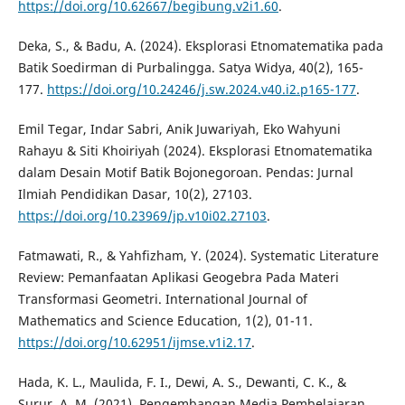
https://doi.org/10.62667/begibung.v2i1.60
.
Deka, S., & Badu, A. (2024). Eksplorasi Etnomatematika pada
Batik Soedirman di Purbalingga. Satya Widya, 40(2), 165-
177.
https://doi.org/10.24246/j.sw.2024.v40.i2.p165-177
.
Emil Tegar, Indar Sabri, Anik Juwariyah, Eko Wahyuni
Rahayu & Siti Khoiriyah (2024). Eksplorasi Etnomatematika
dalam Desain Motif Batik Bojonegoroan. Pendas: Jurnal
Ilmiah Pendidikan Dasar, 10(2), 27103.
https://doi.org/10.23969/jp.v10i02.27103
.
Fatmawati, R., & Yahfizham, Y. (2024). Systematic Literature
Review: Pemanfaatan Aplikasi Geogebra Pada Materi
Transformasi Geometri. International Journal of
Mathematics and Science Education, 1(2), 01-11.
https://doi.org/10.62951/ijmse.v1i2.17
.
Hada, K. L., Maulida, F. I., Dewi, A. S., Dewanti, C. K., &
Surur, A. M. (2021). Pengembangan Media Pembelajaran