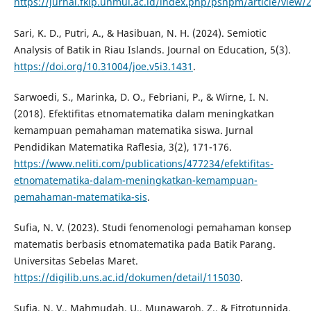
https://jurnal.fkip.unmul.ac.id/index.php/psnpm/article/view/
Sari, K. D., Putri, A., & Hasibuan, N. H. (2024). Semiotic
Analysis of Batik in Riau Islands. Journal on Education, 5(3).
https://doi.org/10.31004/joe.v5i3.1431
.
Sarwoedi, S., Marinka, D. O., Febriani, P., & Wirne, I. N.
(2018). Efektifitas etnomatematika dalam meningkatkan
kemampuan pemahaman matematika siswa. Jurnal
Pendidikan Matematika Raflesia, 3(2), 171-176.
https://www.neliti.com/publications/477234/efektifitas-
etnomatematika-dalam-meningkatkan-kemampuan-
pemahaman-matematika-sis
.
Sufia, N. V. (2023). Studi fenomenologi pemahaman konsep
matematis berbasis etnomatematika pada Batik Parang.
Universitas Sebelas Maret.
https://digilib.uns.ac.id/dokumen/detail/115030
.
Sufia, N. V., Mahmudah, U., Munawaroh, Z., & Fitrotunnida,