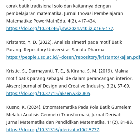
corak batik tradisional solo dan kaitannya dengan
pembelajaran matematika. Jurnal Inovasi Pembelajaran
Matematika: PowerMathEdu, 4(2), 417-434.
https://doi.org/10.24246/j.sw.2024.v40.i2.p165-177
.
Kristanto, Y. D. (2022). Analisis simetri pada motif Batik
Parang. Repository Universitas Sanata Dharma.
https://people.usd.ac.id/~dosen/repository/kristanto/kajian.pd
Kristie, S., Darmayanti, T. E., & Kirana, S. M. (2019). Makna
motif batik parang sebagai ide dalam perancangan interior.
Aksen: Journal of Design and Creative Industry, 3(2), 57-69.
https://doi.org/10.37715/aksen.v3i2.805
.
Kusno, K. (2024). Etnomatematika Pada Pola Batik Gumelem
Melalui Analisis Geometri Transformasi. Jurnal Derivat:
Jurnal Matematika dan Pendidikan Matematika, 11(2), 81-88.
https://doi.org/10.31316/jderivat.v10i2.5737
.