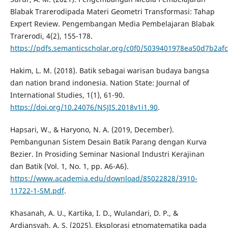
Blabak Trarerodipada Materi Geometri Transformasi: Tahap
Expert Review. Pengembangan Media Pembelajaran Blabak
Trarerodi, 4(2), 155-178.
https://pdfs.semanticscholar.org/c0f0/5039401978ea50d7b2af
Hakim, L. M. (2018). Batik sebagai warisan budaya bangsa
dan nation brand indonesia. Nation State: Journal of
International Studies, 1(1), 61-90.
https://doi.org/10.24076/NSJIS.2018v1i1.90
.
Hapsari, W., & Haryono, N. A. (2019, December).
Pembangunan Sistem Desain Batik Parang dengan Kurva
Bezier. In Prosiding Seminar Nasional Industri Kerajinan
dan Batik (Vol. 1, No. 1, pp. A6-A6).
https://www.academia.edu/download/85022828/3910-
11722-1-SM.pdf
.
Khasanah, A. U., Kartika, I. D., Wulandari, D. P., &
Ardiansyah, A. S. (2025). Eksplorasi etnomatematika pada