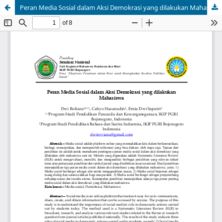
Peran Media Sosial dalam Aksi Demokrasi yang dilakukan Mahasiswa