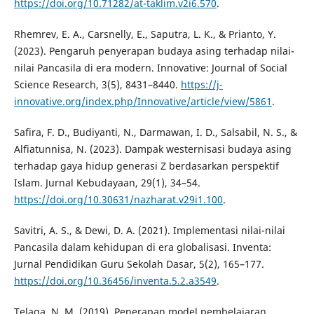
https://doi.org/10.71282/at-taklim.v2i6.570
.
Rhemrev, E. A., Carsnelly, E., Saputra, L. K., & Prianto, Y.
(2023). Pengaruh penyerapan budaya asing terhadap nilai-
nilai Pancasila di era modern. Innovative: Journal of Social
Science Research, 3(5), 8431–8440.
https://j-
innovative.org/index.php/Innovative/article/view/5861
.
Safira, F. D., Budiyanti, N., Darmawan, I. D., Salsabil, N. S., &
Alfiatunnisa, N. (2023). Dampak westernisasi budaya asing
terhadap gaya hidup generasi Z berdasarkan perspektif
Islam. Jurnal Kebudayaan, 29(1), 34–54.
https://doi.org/10.30631/nazharat.v29i1.100
.
Savitri, A. S., & Dewi, D. A. (2021). Implementasi nilai-nilai
Pancasila dalam kehidupan di era globalisasi. Inventa:
Jurnal Pendidikan Guru Sekolah Dasar, 5(2), 165–177.
https://doi.org/10.36456/inventa.5.2.a3549
.
Telaga, N. M. (2019). Penerapan model pembelajaran