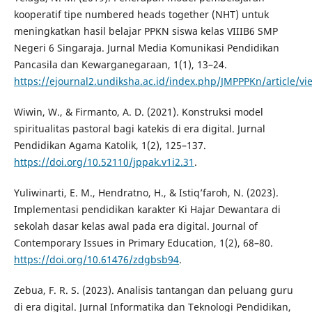
kooperatif tipe numbered heads together (NHT) untuk
meningkatkan hasil belajar PPKN siswa kelas VIIIB6 SMP
Negeri 6 Singaraja. Jurnal Media Komunikasi Pendidikan
Pancasila dan Kewarganegaraan, 1(1), 13–24.
https://ejournal2.undiksha.ac.id/index.php/JMPPPKn/article/vi
Wiwin, W., & Firmanto, A. D. (2021). Konstruksi model
spiritualitas pastoral bagi katekis di era digital. Jurnal
Pendidikan Agama Katolik, 1(2), 125–137.
https://doi.org/10.52110/jppak.v1i2.31
.
Yuliwinarti, E. M., Hendratno, H., & Istiq’faroh, N. (2023).
Implementasi pendidikan karakter Ki Hajar Dewantara di
sekolah dasar kelas awal pada era digital. Journal of
Contemporary Issues in Primary Education, 1(2), 68–80.
https://doi.org/10.61476/zdgbsb94
.
Zebua, F. R. S. (2023). Analisis tantangan dan peluang guru
di era digital. Jurnal Informatika dan Teknologi Pendidikan,