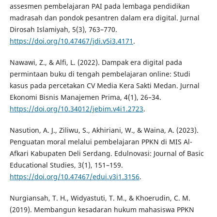
assesmen pembelajaran PAI pada lembaga pendidikan
madrasah dan pondok pesantren dalam era digital. Jurnal
Dirosah Islamiyah, 5(3), 763–770.
https://doi.org/10.47467/jdi.v5i3.4171
.
Nawawi, Z., & Alfi, L. (2022). Dampak era digital pada
permintaan buku di tengah pembelajaran online: Studi
kasus pada percetakan CV Media Kera Sakti Medan. Jurnal
Ekonomi Bisnis Manajemen Prima, 4(1), 26–34.
https://doi.org/10.34012/jebim.v4i1.2723
.
Nasution, A. J., Ziliwu, S., Akhiriani, W., & Waina, A. (2023).
Penguatan moral melalui pembelajaran PPKN di MIS Al-
Afkari Kabupaten Deli Serdang. Edulnovasi: Journal of Basic
Educational Studies, 3(1), 151–159.
https://doi.org/10.47467/edui.v3i1.3156
.
Nurgiansah, T. H., Widyastuti, T. M., & Khoerudin, C. M.
(2019). Membangun kesadaran hukum mahasiswa PPKN