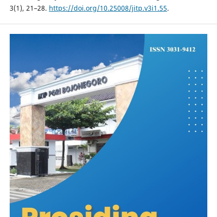
3(1), 21–28.
https://doi.org/10.25008/jitp.v3i1.55
.