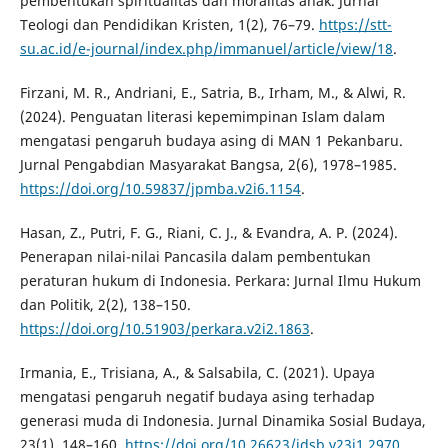
pembentukan spiritualitas dan moralitas anak. Jurnal
Teologi dan Pendidikan Kristen, 1(2), 76–79.
https://stt-
su.ac.id/e-journal/index.php/immanuel/article/view/18
.
Firzani, M. R., Andriani, E., Satria, B., Irham, M., & Alwi, R.
(2024). Penguatan literasi kepemimpinan Islam dalam
mengatasi pengaruh budaya asing di MAN 1 Pekanbaru.
Jurnal Pengabdian Masyarakat Bangsa, 2(6), 1978–1985.
https://doi.org/10.59837/jpmba.v2i6.1154
.
Hasan, Z., Putri, F. G., Riani, C. J., & Evandra, A. P. (2024).
Penerapan nilai-nilai Pancasila dalam pembentukan
peraturan hukum di Indonesia. Perkara: Jurnal Ilmu Hukum
dan Politik, 2(2), 138–150.
https://doi.org/10.51903/perkara.v2i2.1863
.
Irmania, E., Trisiana, A., & Salsabila, C. (2021). Upaya
mengatasi pengaruh negatif budaya asing terhadap
generasi muda di Indonesia. Jurnal Dinamika Sosial Budaya,
23(1), 148–160.
https://doi.org/10.26623/jdsb.v23i1.2970
.