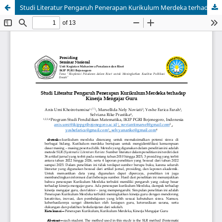
Studi Literatur Pengaruh Penerapan Kurikulum Merdeka terhadap Kinerja Mengajar Guru