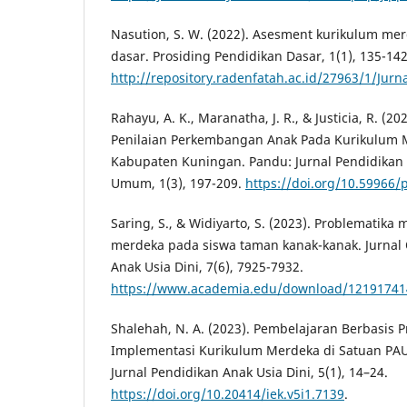
Nasution, S. W. (2022). Asesment kurikulum mer
dasar. Prosiding Pendidikan Dasar, 1(1), 135-142
http://repository.radenfatah.ac.id/27963/1/J
Rahayu, A. K., Maranatha, J. R., & Justicia, R. (2
Penilaian Perkembangan Anak Pada Kurikulum M
Kabupaten Kuningan. Pandu: Jurnal Pendidikan
Umum, 1(3), 197-209.
https://doi.org/10.59966/
Saring, S., & Widiyarto, S. (2023). Problematik
merdeka pada siswa taman kanak-kanak. Jurnal 
Anak Usia Dini, 7(6), 7925-7932.
https://www.academia.edu/download/12191741
Shalehah, N. A. (2023). Pembelajaran Berbasis 
Implementasi Kurikulum Merdeka di Satuan PAU
Jurnal Pendidikan Anak Usia Dini, 5(1), 14–24.
https://doi.org/10.20414/iek.v5i1.7139
.