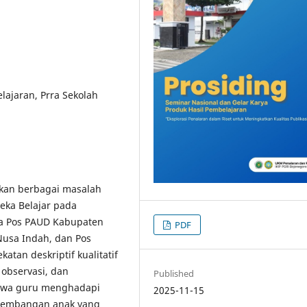
lajaran, Prra Sekolah
rkan berbagai masalah
ka Belajar pada
iga Pos PAUD Kabupaten
PDF
Nusa Indah, dan Pos
tan deskriptif kualitatif
observasi, dan
Published
ahwa guru menghadapi
2025-11-15
rkembangan anak yang