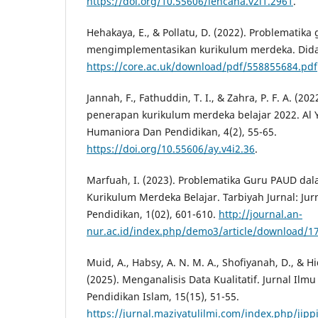
https://doi.org/10.55606/lencana.v2i1.2961
.
Hehakaya, E., & Pollatu, D. (2022). Problematika
mengimplementasikan kurikulum merdeka. Didaxe
https://core.ac.uk/download/pdf/558855684.pdf
Jannah, F., Fathuddin, T. I., & Zahra, P. F. A. (20
penerapan kurikulum merdeka belajar 2022. Al Ya
Humaniora Dan Pendidikan, 4(2), 55-65.
https://doi.org/10.55606/ay.v4i2.36
.
Marfuah, I. (2023). Problematika Guru PAUD d
Kurikulum Merdeka Belajar. Tarbiyah Jurnal: Ju
Pendidikan, 1(02), 601-610.
http://journal.an-
nur.ac.id/index.php/demo3/article/download/1
Muid, A., Habsy, A. N. M. A., Shofiyanah, D., & Hi
(2025). Menganalisis Data Kualitatif. Jurnal Il
Pendidikan Islam, 15(15), 51-55.
https://jurnal.maziyatulilmi.com/index.php/jippi