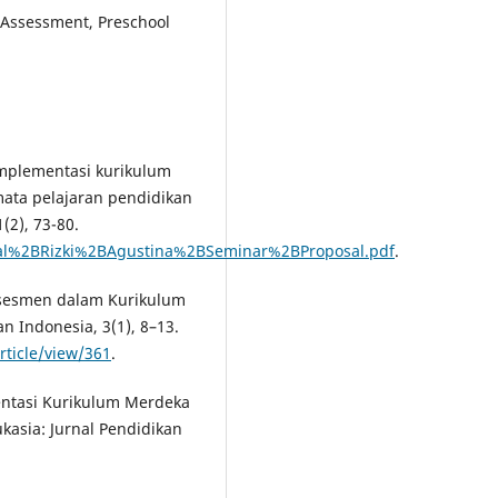
 Assessment, Preschool
. Implementasi kurikulum
mata pelajaran pendidikan
(2), 73-80.
urnal%2BRizki%2BAgustina%2BSeminar%2BProposal.pdf
.
 Assesmen dalam Kurikulum
n Indonesia, 3(1), 8–13.
article/view/361
.
mentasi Kurikulum Merdeka
ukasia: Jurnal Pendidikan