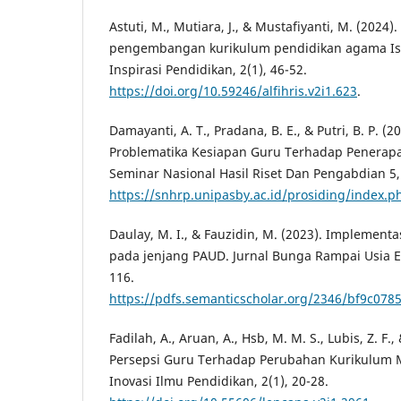
Astuti, M., Mutiara, J., & Mustafiyanti, M. (2024)
pengembangan kurikulum pendidikan agama Islam
Inspirasi Pendidikan, 2(1), 46-52.
https://doi.org/10.59246/alfihris.v2i1.623
.
Damayanti, A. T., Pradana, B. E., & Putri, B. P. (2
Problematika Kesiapan Guru Terhadap Penerap
Seminar Nasional Hasil Riset Dan Pengabdian 5,
https://snhrp.unipasby.ac.id/prosiding/index.p
Daulay, M. I., & Fauzidin, M. (2023). Implement
pada jenjang PAUD. Jurnal Bunga Rampai Usia E
116.
https://pdfs.semanticscholar.org/2346/bf9c07
Fadilah, A., Aruan, A., Hsb, M. M. S., Lubis, Z. F.,
Persepsi Guru Terhadap Perubahan Kurikulum M
Inovasi Ilmu Pendidikan, 2(1), 20-28.