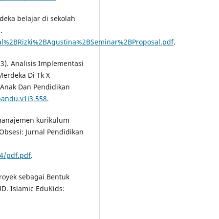
deka belajar di sekolah
.
urnal%2BRizki%2BAgustina%2BSeminar%2BProposal.pdf
.
023). Analisis Implementasi
erdeka Di Tk X
 Anak Dan Pendidikan
pandu.v1i3.558
.
a manajemen kurikulum
Obsesi: Jurnal Pendidikan
4/pdf.pdf
.
Proyek sebagai Bentuk
D. Islamic EduKids: