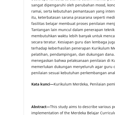
sangat dipengaruhi oleh perubahan mood, kondi
ramai, serta kebutuhan pemantauan yang intens
itu, keterbatasan sarana prasarana seperti me
fasilitas belajar membuat proses penilaian men
Tantangan lain muncul dalam penerapan teknik 
membutuhkan waktu lebih banyak untuk menca
secara teratur. Kesiapan guru dan lembaga ju
terhadap keberhasilan penerapan Kurikulum Mer
pelatihan, pendampingan, dan dukungan dana. P
menegaskan bahwa pelaksanaan penilaian di K
memerlukan dukungan menyeluruh agar guru d
penilaian sesuai kebutuhan perkembangan anak 
Kata kunci—
Kurikulum Merdeka, Penilaian pemb
Abstract—
This study aims to describe various p
implementation of the Merdeka Belajar Curricul