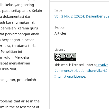
si kelas yang sering
Issue
 pada setiap anak. Selain
Vol. 3 No. 2 (2025): Desember 20
dia dokumentasi dan
jadi kurang maksimal.
Section
penilaian, karena guru
Articles
tat perkembangan anak
ga berpengaruh besar
deka, terutama terkait
License
enelitian ini
urikulum Merdeka
apat menjalankan
This work is licensed under a
Creative
usia dini.
Commons Attribution-ShareAlike 4.0
International License
.
elajaran, pra sekolah
roblems that arise in the
um in the assessment of