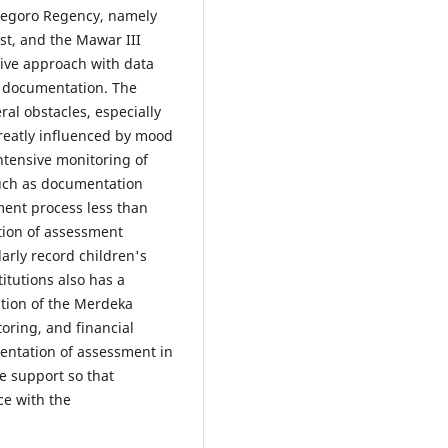
onegoro Regency, namely
st, and the Mawar III
tive approach with data
d documentation. The
ral obstacles, especially
reatly influenced by mood
ntensive monitoring of
 such as documentation
ment process less than
ation of assessment
arly record children's
itutions also has a
ation of the Merdeka
toring, and financial
entation of assessment in
 support so that
ce with the