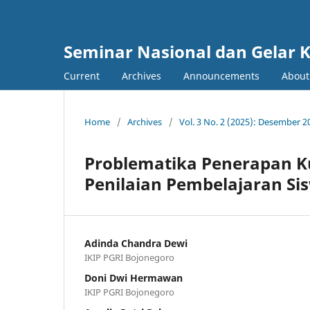
Seminar Nasional dan Gelar 
Current
Archives
Announcements
Abou
Home
/
Archives
/
Vol. 3 No. 2 (2025): Desember 2
Problematika Penerapan K
Penilaian Pembelajaran Si
Adinda Chandra Dewi
IKIP PGRI Bojonegoro
Doni Dwi Hermawan
IKIP PGRI Bojonegoro