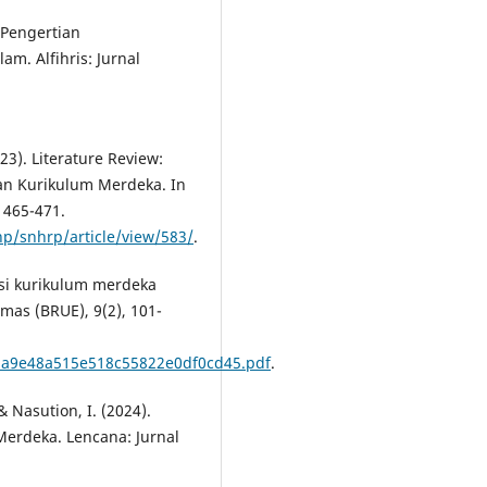
. Pengertian
. Alfihris: Jurnal
023). Literature Review:
an Kurikulum Merdeka. In
 465-471.
hp/snhrp/article/view/583/
.
asi kurikulum merdeka
mas (BRUE), 9(2), 101-
85a9e48a515e518c55822e0df0cd45.pdf
.
 & Nasution, I. (2024).
erdeka. Lencana: Jurnal