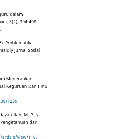
 guru dalam
i, 3(2), 394-408.
.
22). Problematika
zidiy Jurnal Sosial
alam Menerapkan
rnal Keguruan Dan Ilmu
739/1239
.
dayatullah, M. P. N.
mu Pengetahuan dan
/article/view/116
.