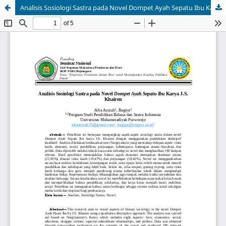
Analisis Sosiologi Sastra pada Novel Dompet Ayah Sepatu Ibu Karya J.S. Khairen