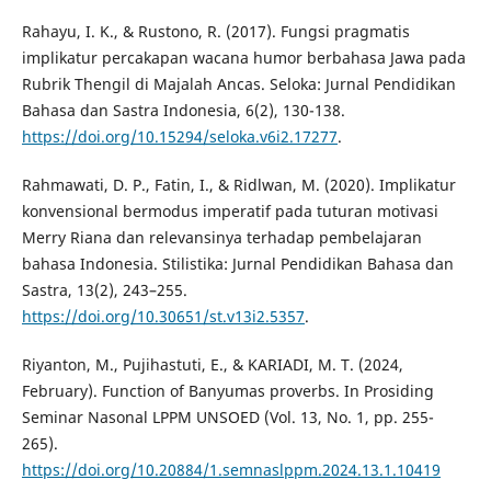
Rahayu, I. K., & Rustono, R. (2017). Fungsi pragmatis
implikatur percakapan wacana humor berbahasa Jawa pada
Rubrik Thengil di Majalah Ancas. Seloka: Jurnal Pendidikan
Bahasa dan Sastra Indonesia, 6(2), 130-138.
https://doi.org/10.15294/seloka.v6i2.17277
.
Rahmawati, D. P., Fatin, I., & Ridlwan, M. (2020). Implikatur
konvensional bermodus imperatif pada tuturan motivasi
Merry Riana dan relevansinya terhadap pembelajaran
bahasa Indonesia. Stilistika: Jurnal Pendidikan Bahasa dan
Sastra, 13(2), 243–255.
https://doi.org/10.30651/st.v13i2.5357
.
Riyanton, M., Pujihastuti, E., & KARIADI, M. T. (2024,
February). Function of Banyumas proverbs. In Prosiding
Seminar Nasonal LPPM UNSOED (Vol. 13, No. 1, pp. 255-
265).
https://doi.org/10.20884/1.semnaslppm.2024.13.1.10419