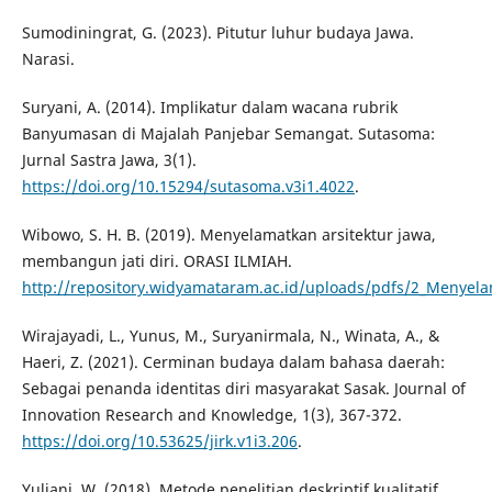
Sumodiningrat, G. (2023). Pitutur luhur budaya Jawa.
Narasi.
Suryani, A. (2014). Implikatur dalam wacana rubrik
Banyumasan di Majalah Panjebar Semangat. Sutasoma:
Jurnal Sastra Jawa, 3(1).
https://doi.org/10.15294/sutasoma.v3i1.4022
.
Wibowo, S. H. B. (2019). Menyelamatkan arsitektur jawa,
membangun jati diri. ORASI ILMIAH.
http://repository.widyamataram.ac.id/uploads/pdfs/2_Menyel
Wirajayadi, L., Yunus, M., Suryanirmala, N., Winata, A., &
Haeri, Z. (2021). Cerminan budaya dalam bahasa daerah:
Sebagai penanda identitas diri masyarakat Sasak. Journal of
Innovation Research and Knowledge, 1(3), 367-372.
https://doi.org/10.53625/jirk.v1i3.206
.
Yuliani, W. (2018). Metode penelitian deskriptif kualitatif