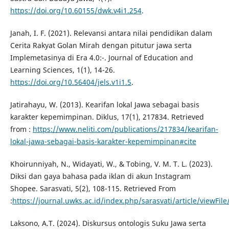
https://doi.org/10.60155/dwk.v4i1.254
.
Janah, I. F. (2021). Relevansi antara nilai pendidikan dalam
Cerita Rakyat Golan Mirah dengan pitutur jawa serta
Implemetasinya di Era 4.0:-. Journal of Education and
Learning Sciences, 1(1), 14-26.
https://doi.org/10.56404/jels.v1i1.5
.
Jatirahayu, W. (2013). Kearifan lokal Jawa sebagai basis
karakter kepemimpinan. Diklus, 17(1), 217834. Retrieved
from :
https://www.neliti.com/publications/217834/kearifan-
lokal-jawa-sebagai-basis-karakter-kepemimpinan#cite
Khoirunniyah, N., Widayati, W., & Tobing, V. M. T. L. (2023).
Diksi dan gaya bahasa pada iklan di akun Instagram
Shopee. Sarasvati, 5(2), 108-115. Retrieved From
:
https://journal.uwks.ac.id/index.php/sarasvati/article/viewFil
Laksono, A.T. (2024). Diskursus ontologis Suku Jawa serta