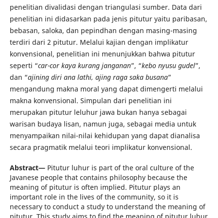
penelitian divalidasi dengan triangulasi sumber. Data dari
penelitian ini didasarkan pada jenis pitutur yaitu paribasan,
bebasan, saloka, dan pepindhan dengan masing-masing
terdiri dari 2 pitutur. Melalui kajian dengan implikatur
konvensional, penelitian ini menunjukkan bahwa pitutur
seperti “
car-cor kaya kurang janganan
”, “
kebo nyusu gudel
”,
dan “
ajining diri ana lathi
, ajing raga saka busana
”
mengandung makna moral yang dapat dimengerti melalui
makna konvensional. Simpulan dari penelitian ini
merupakan pitutur leluhur jawa bukan hanya sebagai
warisan budaya lisan, namun juga, sebagai media untuk
menyampaikan nilai-nilai kehidupan yang dapat dianalisa
secara pragmatik melalui teori implikatur konvensional.
Abstract—
Pitutur luhur is part of the oral culture of the
Javanese people that contains philosophy because the
meaning of pitutur is often implied. Pitutur plays an
important role in the lives of the community, so it is
necessary to conduct a study to understand the meaning of
pitutur. This study aims to find the meaning of pitutur luhur