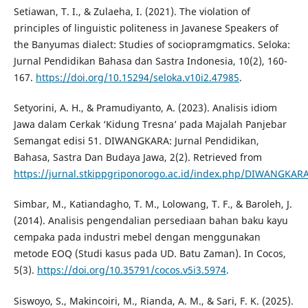
Setiawan, T. I., & Zulaeha, I. (2021). The violation of
principles of linguistic politeness in Javanese Speakers of
the Banyumas dialect: Studies of sociopramgmatics. Seloka:
Jurnal Pendidikan Bahasa dan Sastra Indonesia, 10(2), 160-
167.
https://doi.org/10.15294/seloka.v10i2.47985
.
Setyorini, A. H., & Pramudiyanto, A. (2023). Analisis idiom
Jawa dalam Cerkak ‘Kidung Tresna’ pada Majalah Panjebar
Semangat edisi 51. DIWANGKARA: Jurnal Pendidikan,
Bahasa, Sastra Dan Budaya Jawa, 2(2). Retrieved from
https://jurnal.stkippgriponorogo.ac.id/index.php/DIWANGKARA
Simbar, M., Katiandagho, T. M., Lolowang, T. F., & Baroleh, J.
(2014). Analisis pengendalian persediaan bahan baku kayu
cempaka pada industri mebel dengan menggunakan
metode EOQ (Studi kasus pada UD. Batu Zaman). In Cocos,
5(3).
https://doi.org/10.35791/cocos.v5i3.5974
.
Siswoyo, S., Makincoiri, M., Rianda, A. M., & Sari, F. K. (2025).