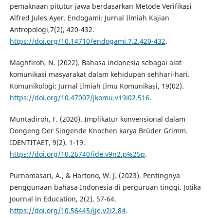
pemaknaan pitutur jawa berdasarkan Metode Verifikasi
Alfred Jules Ayer. Endogami: Jurnal Ilmiah Kajian
Antropologi,7(2), 420-432.
https://doi.org/10.14710/endogami.7.2.420-432
.
Maghfiroh, N. (2022). Bahasa indonesia sebagai alat
komunikasi masyarakat dalam kehidupan sehhari-hari.
Komunikologi: Jurnal Ilmiah Ilmu Komunikasi, 19(02).
https://doi.org/10.47007/jkomu.v19i02.516
.
Muntadiroh, F. (2020). Implikatur konvensional dalam
Dongeng Der Singende Knochen karya Brüder Grimm.
IDENTITAET, 9(2), 1-19.
https://doi.org/10.26740/ide.v9n2.p%25p
.
Purnamasari, A., & Hartono, W. J. (2023). Pentingnya
penggunaan bahasa Indonesia di perguruan tinggi. Jotika
Journal in Education, 2(2), 57-64.
https://doi.org/10.56445/jje.v2i2.84
.