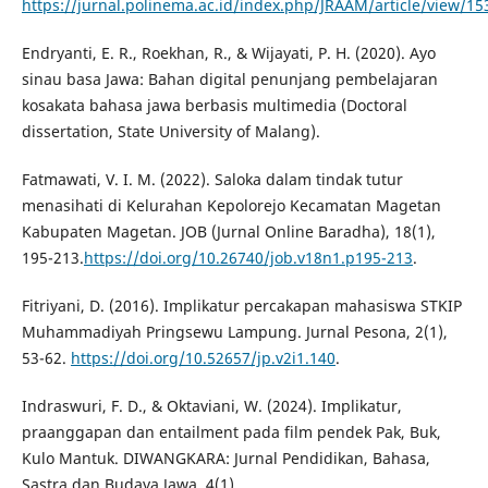
https://jurnal.polinema.ac.id/index.php/JRAAM/article/view/15
Endryanti, E. R., Roekhan, R., & Wijayati, P. H. (2020). Ayo
sinau basa Jawa: Bahan digital penunjang pembelajaran
kosakata bahasa jawa berbasis multimedia (Doctoral
dissertation, State University of Malang).
Fatmawati, V. I. M. (2022). Saloka dalam tindak tutur
menasihati di Kelurahan Kepolorejo Kecamatan Magetan
Kabupaten Magetan. JOB (Jurnal Online Baradha), 18(1),
195-213.
https://doi.org/10.26740/job.v18n1.p195-213
.
Fitriyani, D. (2016). Implikatur percakapan mahasiswa STKIP
Muhammadiyah Pringsewu Lampung. Jurnal Pesona, 2(1),
53-62.
https://doi.org/10.52657/jp.v2i1.140
.
Indraswuri, F. D., & Oktaviani, W. (2024). Implikatur,
praanggapan dan entailment pada film pendek Pak, Buk,
Kulo Mantuk. DIWANGKARA: Jurnal Pendidikan, Bahasa,
Sastra dan Budaya Jawa, 4(1).