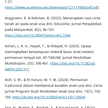
1-21.
https://www.academia.edu/download/121117000/pdf.pdf
.
Anggraeni, R. & Rahman, B. (2023). Menerapkan rasa cinta
tanah air pada anak usia dini. Educivilia: Jurnal Pengabdian
pada Masyarakat, 4(2), 96–101.
https://doi.org/10.30997/ejpm.v4i2.7346
.
Ashari, L. A. U., Hayati, T., & Hidayat, H. (2025). Upaya
meningkatkan kemampuan motorik kasar anak melalui
permainan lompat tali. AT-TAKLIM: Jurnal Pendidikan
Multidisiplin, 2(5), 390-401.
https://doi.org/10.71282/at-
taklim.v2i5.317
.
Asih, S. W., & El-Yunusi, M. Y. M. (2024). Permainan
tradisional dalam membentuk karakter anak usia dini. Ceria:
Jurnal Program Studi Pendidikan Anak Usia Dini, 13(1), 150-
160.
http://dx.doi.org/10.31000/ceria.v13i1.10604
.
Asri, N., Pratiwi, E., Barikah, A., & Kasanrawali, A. (2021).