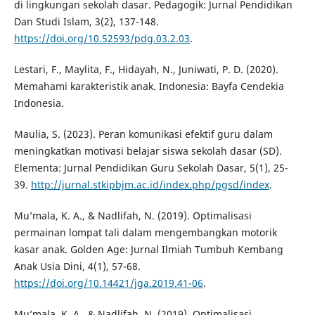
di lingkungan sekolah dasar. Pedagogik: Jurnal Pendidikan
Dan Studi Islam, 3(2), 137-148.
https://doi.org/10.52593/pdg.03.2.03
.
Lestari, F., Maylita, F., Hidayah, N., Juniwati, P. D. (2020).
Memahami karakteristik anak. Indonesia: Bayfa Cendekia
Indonesia.
Maulia, S. (2023). Peran komunikasi efektif guru dalam
meningkatkan motivasi belajar siswa sekolah dasar (SD).
Elementa: Jurnal Pendidikan Guru Sekolah Dasar, 5(1), 25-
39.
http://jurnal.stkipbjm.ac.id/index.php/pgsd/index
.
Mu’mala, K. A., & Nadlifah, N. (2019). Optimalisasi
permainan lompat tali dalam mengembangkan motorik
kasar anak. Golden Age: Jurnal Ilmiah Tumbuh Kembang
Anak Usia Dini, 4(1), 57-68.
https://doi.org/10.14421/jga.2019.41-06
.
Mu’mala, K. A., & Nadlifah, N. (2019). Optimalisasi