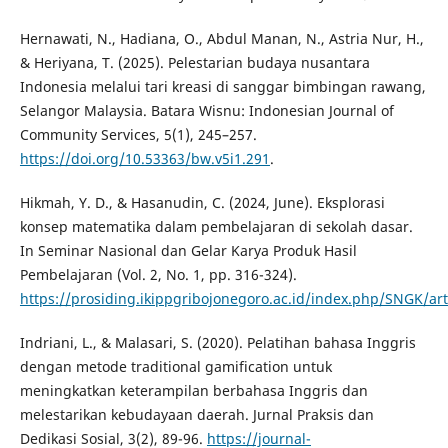
Hernawati, N., Hadiana, O., Abdul Manan, N., Astria Nur, H.,
& Heriyana, T. (2025). Pelestarian budaya nusantara
Indonesia melalui tari kreasi di sanggar bimbingan rawang,
Selangor Malaysia. Batara Wisnu: Indonesian Journal of
Community Services, 5(1), 245–257.
https://doi.org/10.53363/bw.v5i1.291
.
Hikmah, Y. D., & Hasanudin, C. (2024, June). Eksplorasi
konsep matematika dalam pembelajaran di sekolah dasar.
In Seminar Nasional dan Gelar Karya Produk Hasil
Pembelajaran (Vol. 2, No. 1, pp. 316-324).
https://prosiding.ikippgribojonegoro.ac.id/index.php/SNGK/art
Indriani, L., & Malasari, S. (2020). Pelatihan bahasa Inggris
dengan metode traditional gamification untuk
meningkatkan keterampilan berbahasa Inggris dan
melestarikan kebudayaan daerah. Jurnal Praksis dan
Dedikasi Sosial, 3(2), 89-96.
https://journal-