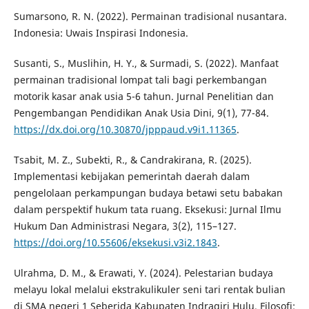
Sumarsono, R. N. (2022). Permainan tradisional nusantara.
Indonesia: Uwais Inspirasi Indonesia.
Susanti, S., Muslihin, H. Y., & Surmadi, S. (2022). Manfaat
permainan tradisional lompat tali bagi perkembangan
motorik kasar anak usia 5-6 tahun. Jurnal Penelitian dan
Pengembangan Pendidikan Anak Usia Dini, 9(1), 77-84.
https://dx.doi.org/10.30870/jpppaud.v9i1.11365
.
Tsabit, M. Z., Subekti, R., & Candrakirana, R. (2025).
Implementasi kebijakan pemerintah daerah dalam
pengelolaan perkampungan budaya betawi setu babakan
dalam perspektif hukum tata ruang. Eksekusi: Jurnal Ilmu
Hukum Dan Administrasi Negara, 3(2), 115–127.
https://doi.org/10.55606/eksekusi.v3i2.1843
.
Ulrahma, D. M., & Erawati, Y. (2024). Pelestarian budaya
melayu lokal melalui ekstrakulikuler seni tari rentak bulian
di SMA negeri 1 Seberida Kabupaten Indragiri Hulu. Filosofi: