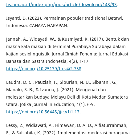
fis.um.ac.id/index.php/jpds/article/download/148/93
.
Isyanti, D. (2023). Permainan populer tradisional Betawi.
Indonesia: CAHAYA HARAPAN.
Jannah, A., Widayati, W., & Kusmiyati, K. (2017). Bentuk dan
makna kata makian di terminal Purabaya Surabaya dalam
kajian sosiolinguistik. Jurnal Ilmiah Fonema: Jurnal Edukasi
Bahasa dan Sastra Indonesia, 4(2), 1-17.
https://doi.org/10.25139/fn.v4i2.758
.
Laudra, D. C., Pauziah, F., Siburian, N. U., Sibarani, G.,
Manalu, S. B., & Ivanna, J. (2021). Mengenal dan
melestarikan budaya Melayu Deli di Kota Medan Sumatera
Utara. Jotika Journal in Education, 1(1), 6-9.
https://doi.org/10.56445/jje.v1i1.13
.
Lessy, Z., Widiawati, A., Himawan, D. A. U., Alfiaturrahmah,
F., & Salsabila, K. (2022). Implementasi moderasi beragama