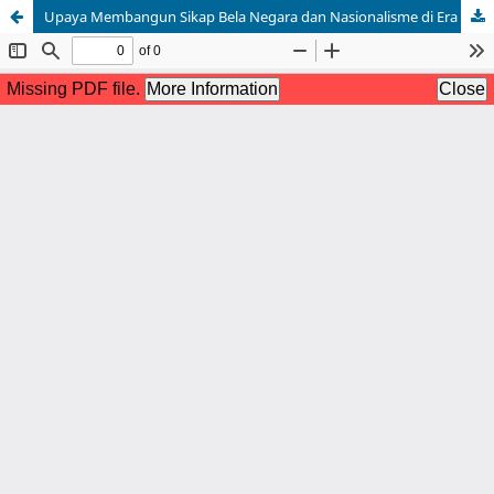
Upaya Membangun Sikap Bela Negara dan Nasionalisme di Era Digital