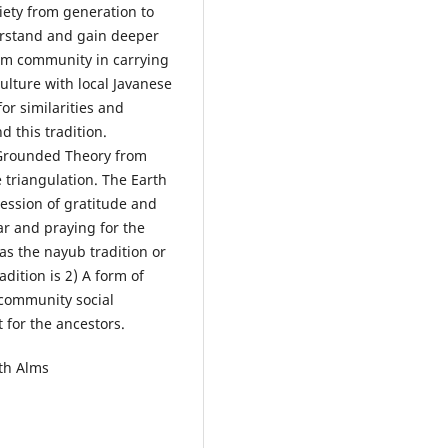
ociety from generation to
erstand and gain deeper
im community in carrying
ulture with local Javanese
or similarities and
d this tradition.
 Grounded Theory from
 triangulation. The Earth
ession of gratitude and
ar and praying for the
as the nayub tradition or
dition is 2) A form of
 community social
t for the ancestors.
rth Alms