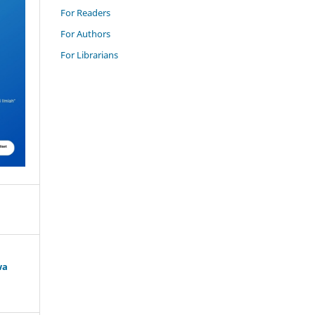
For Readers
For Authors
For Librarians
wa