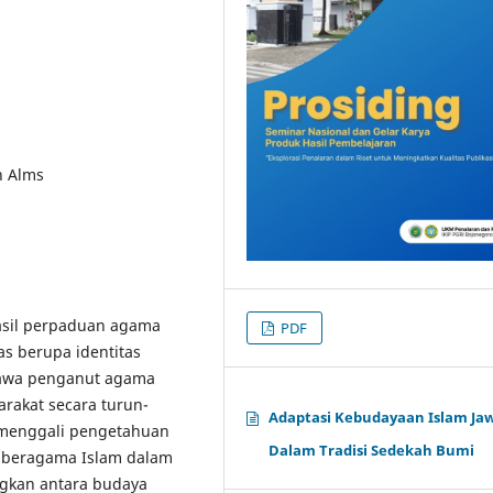
h Alms
asil perpaduan agama
PDF
as berupa identitas
 jawa penganut agama
arakat secara turun-
Adaptasi Kebudayaan Islam Ja
 menggali pengetahuan
Dalam Tradisi Sedekah Bumi
g beragama Islam dalam
gkan antara budaya