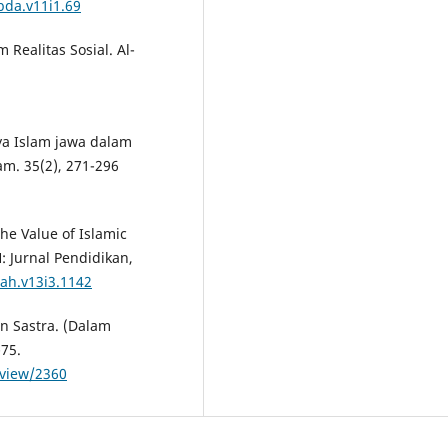
bda.v11i1.69
Realitas Sosial. Al-
ya Islam jawa dalam
am. 35(2), 271-296
 The Value of Islamic
: Jurnal Pendidikan,
lah.v13i3.1142
an Sastra. (Dalam
-75.
/view/2360