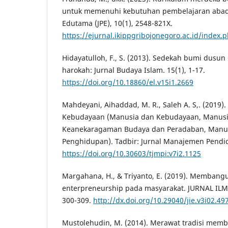
untuk memenuhi kebutuhan pembelajaran abad 
Edutama (JPE), 10(1), 2548-821X.
https://ejurnal.ikippgribojonegoro.ac.id/index.
Hidayatulloh, F., S. (2013). Sedekah bumi dusun
harokah: Jurnal Budaya Islam. 15(1), 1-17.
https://doi.org/10.18860/el.v15i1.2669
Mahdeyani, Aihaddad, M. R., Saleh A. S,. (2019)
Kebudayaan (Manusia dan Kebudayaan, Manus
Keanekaragaman Budaya dan Peradaban, Manu
Penghidupan). Tadbir: Jurnal Manajemen Pendidi
https://doi.org/10.30603/tjmpi:v7i2.1125
Margahana, H., & Triyanto, E. (2019). Membangu
enterpreneurship pada masyarakat. JURNAL IL
300-309.
http://dx.doi.org/10.29040/jie.v3i02.49
Mustolehudin, M. (2014). Merawat tradisi mem