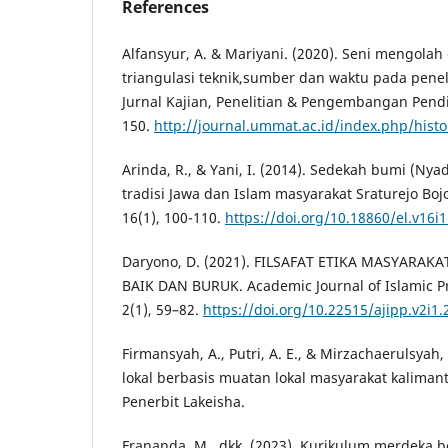
References
Alfansyur, A. & Mariyani. (2020). Seni mengolah
triangulasi teknik,sumber dan waktu pada peneli
Jurnal Kajian, Penelitian & Pengembangan Pendid
150.
http://journal.ummat.ac.id/index.php/histo
Arinda, R., & Yani, I. (2014). Sedekah bumi (Ny
tradisi Jawa dan Islam masyarakat Sraturejo Boj
16(1), 100-110.
https://doi.org/10.18860/el.v16i
Daryono, D. (2021). FILSAFAT ETIKA MASYARAK
BAIK DAN BURUK. Academic Journal of Islamic Pr
2(1), 59–82.
https://doi.org/10.22515/ajipp.v2i1.
Firmansyah, A., Putri, A. E., & Mirzachaerulsyah,
lokal berbasis muatan lokal masyarakat kalimant
Penerbit Lakeisha.
Frananda, M., dkk. (2023). Kurikulum merdeka 