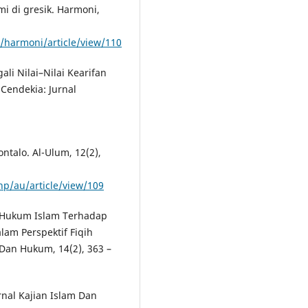
mi di gresik. Harmoni,
/harmoni/article/view/110
ali Nilai–Nilai Kearifan
Cendekia: Jurnal
ntalo. Al-Ulum, 12(2),
hp/au/article/view/109
an Hukum Islam Terhadap
lam Perspektif Fiqih
h Dan Hukum, 14(2), 363 –
urnal Kajian Islam Dan