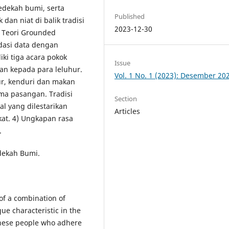
sedekah bumi, serta
Published
an niat di balik tradisi
2023-12-30
, Teori Grounded
idasi data dengan
ki tiga acara pokok
Issue
n kepada para leluhur.
Vol. 1 No. 1 (2023): Desember 20
ur, kenduri dan makan
ama pasangan. Tradisi
Section
l yang dilestarikan
Articles
at. 4) Ungkapan rasa
.
dekah Bumi.
 of a combination of
ue characteristic in the
avanese people who adhere