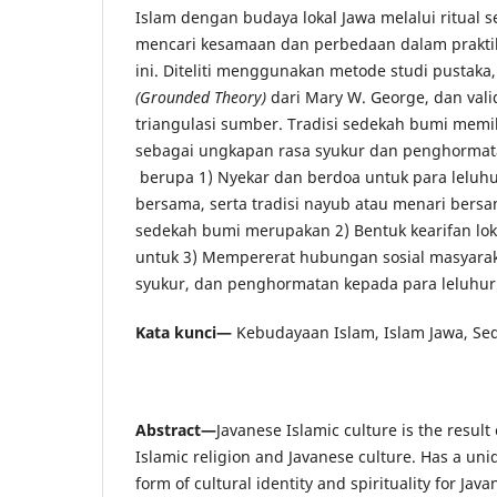
Islam dengan budaya lokal Jawa melalui ritual 
mencari kesamaan dan perbedaan dalam praktik d
ini. Diteliti menggunakan metode studi pustaka
(Grounded Theory)
dari Mary W. George, dan val
triangulasi sumber. Tradisi sedekah bumi memili
sebagai ungkapan rasa syukur dan penghormata
berupa 1) Nyekar dan berdoa untuk para leluh
bersama, serta tradisi nayub atau menari bers
sedekah bumi merupakan 2) Bentuk kearifan loka
untuk 3) Mempererat hubungan sosial masyarak
syukur, dan penghormatan kepada para leluhur
Kata kunci—
Kebudayaan Islam, Islam Jawa, Se
Abstract—
Javanese Islamic culture is the result
Islamic religion and Javanese culture. Has a uniq
form of cultural identity and spirituality for J