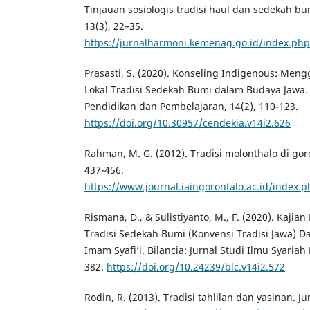
Tinjauan sosiologis tradisi haul dan sedekah bu
13(3), 22–35.
https://jurnalharmoni.kemenag.go.id/index.php
Prasasti, S. (2020). Konseling Indigenous: Mengg
Lokal Tradisi Sedekah Bumi dalam Budaya Jawa. 
Pendidikan dan Pembelajaran, 14(2), 110-123.
https://doi.org/10.30957/cendekia.v14i2.626
Rahman, M. G. (2012). Tradisi molonthalo di goro
437-456.
https://www.journal.iaingorontalo.ac.id/index.p
Rismana, D., & Sulistiyanto, M., F. (2020). Kaji
Tradisi Sedekah Bumi (Konvensi Tradisi Jawa) Da
Imam Syafi’i. Bilancia: Jurnal Studi Ilmu Syaria
382.
https://doi.org/10.24239/blc.v14i2.572
Rodin, R. (2013). Tradisi tahlilan dan yasinan. J