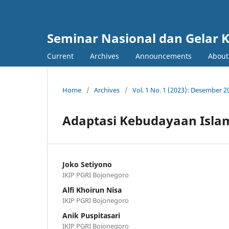
Seminar Nasional dan Gelar 
Current
Archives
Announcements
Abou
Home
/
Archives
/
Vol. 1 No. 1 (2023): Desember 2
Adaptasi Kebudayaan Isla
Joko Setiyono
IKIP PGRI Bojonegoro
Alfi Khoirun Nisa
IKIP PGRI Bojonegoro
Anik Puspitasari
IKIP PGRI Bojonegoro