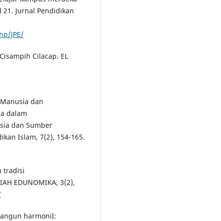
21. Jurnal Pendidikan
php/JPE/
 Cisampih Cilacap. EL
. Manusia dan
ia dalam
sia dan Sumber
kan Islam, 7(2), 154-165.
 tradisi
MIAH EDUNOMIKA, 3(2),
7
bangun harmoniI: