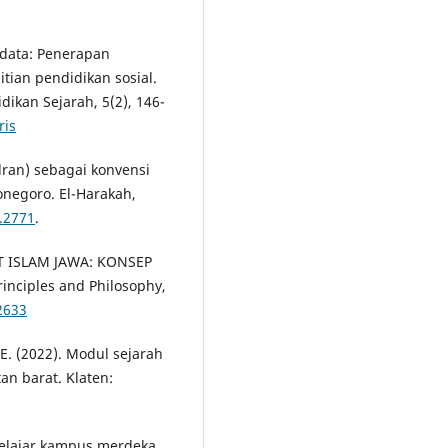
 data: Penerapan
tian pendidikan sosial.
ikan Sejarah, 5(2), 146-
ris
adran) sebagai konvensi
onegoro. El-Harakah,
1.2771
.
AT ISLAM JAWA: KONSEP
inciples and Philosophy,
2633
 E. (2022). Modul sejarah
an barat. Klaten:
belajar kampus merdeka