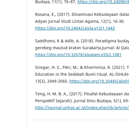
Budaya, 11(1), 76–87.
https://doi.org/10.24090/i
Rosana, E., (2017). Dinamisasi Kebudayaan dalam 
Adyan Jurnal Studi Lintas Agama, 12(1), 16-30.
https://doi.org/10.24042/ajsla.v12i1.1442
Saddhono, K & Adib, A. (2018). Paradigma buda
gerebeg maulud kraton Surakarta.Jurnal: Al Qal
https://doi.org/10.32678/alqalam.v35i2.1081
Siregar, H. S., Fikri, M., & Khorinnisa, R. (2021).
Education in the Sedekah Bumi ritual. AL-ISHLAH
13(3), 2049-2060.
https://doi.org/10.35445/alish
Teng, H. M. B. A., (2017). Filsafat Kebudayaan d
Perspektif Sejarah). Jurnal Ilmu Budaya, 5(1), 69
http://Journal.unhas.ac.id/index.php/jib/article