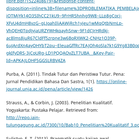
libre.pdf?1522408619=&response-content-
disposition=inline%3B+filename%3DPROBLEMATIKA_PEMBELAJ
iOTMjYk14O35IhCC21kU9~9FrHR5hnhg9W8~LLp8gCocj-
XFvU4dmH8vzG~gLJoahIliAAWjRch1yjeu1wMqQtbNmLp-
VhQEH0TpdJyjaURZYWHkqayhSnw~9F1dCJrHRdkj-
ac8lms8juR67CldFf5zrpne3w6BoRXWK2-CNHz1O39P-
6uJArdXn4ayOHYbT2pu~EleuaGffRc7EAJOh4oSla7k1G9Yg83B0
gkIfyDRS-3jCoURg-LD1PQQAOvZLT7UBA__&Key-Pair-
Id=APKAJLOHF5GGSLRBV4ZA
Purba, A. (2011). Tindak Tutur dan Peristiwa Tutur. Pena:
Jurnal Pendidikan Bahasa Dan Sastra, 1(1).
https://online-
journal.unja.ac.id/pena/article/view/1426
Strauss, A., & Corbin, J. (2003). Penelitian Kualitatif.
Yogyakarta: Pustaka Pelajar. Retrieved from:
http://repo.iain-
tulungagung.ac.id/7300/10/Bab10_Penelitian%20Kualitatif_3.p
Sulistyo, E. T. (2013). Pragmatik suatu kajian awal.