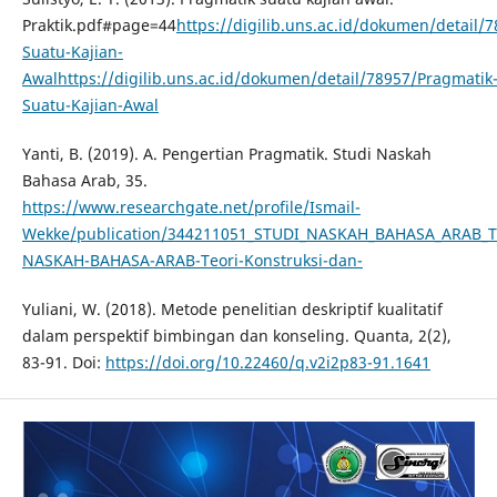
Praktik.pdf#page=44
https://digilib.uns.ac.id/dokumen/detail/
Suatu-Kajian-
Awalhttps://digilib.uns.ac.id/dokumen/detail/78957/Pragmatik
Suatu-Kajian-Awal
Yanti, B. (2019). A. Pengertian Pragmatik. Studi Naskah
Bahasa Arab, 35.
https://www.researchgate.net/profile/Ismail-
Wekke/publication/344211051_STUDI_NASKAH_BAHASA_ARAB_Teor
NASKAH-BAHASA-ARAB-Teori-Konstruksi-dan-
Yuliani, W. (2018). Metode penelitian deskriptif kualitatif
dalam perspektif bimbingan dan konseling. Quanta, 2(2),
83-91. Doi:
https://doi.org/10.22460/q.v2i2p83-91.1641