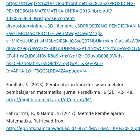
https://d1wqtxts1xzle7.cloudfront.net/52282252/PROSIDING-
PENDIDIKAN-MATEMATIKA-UNIRA-2016-libre.pdf?
1490655964=&response-content-
disposition=inline%3B+filename%3DPROSIDING_PENDIDIKAN
xav5TMOta5OzRiO4fE~iwenMwqVzOvvjM13Jk-
vHMlCeUeU0trhs4M8bo5iESk~JQ6scQ07NbUkrrxkimCjaUo0xW0
dFW0Xz9qrUWcz8Xx5DtLplUHPNFK2P12LSXwCs1S7fpDVWR5ct7M
CFof-hxaZrJD6sNByfR8q9NmxYzqH2HO9uvbB608j9VKds-
nsEC~kzhoMh-NrS5OliflxvToyQwA__&Key-Pair-
Id=APKAJLOHF5GGSLRBV4ZA#page=14
Fadillah, S. (2013). Pembentukan karakter siswa melalui
pembelajaran matematika. Jurnal Paradikma , 6 (2), 142-148.
http://digilib.unimed.ac.id/id/eprint/961
Fahrurrozi, F., & Hamdi, S. (2017). Metode Pembelajaran
Matematika. Retrieved from
http://eprints.hamzanwadi.ac.id/587/1/MATEMATIKA%20FIX.pd