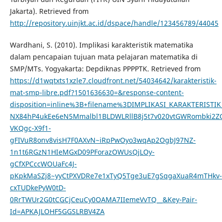
Jakarta). Retrieved from
http://repository.uinjkt.ac.id/dspace/handle/123456789/44045
Wardhani, S. (2010). Implikasi karakteristik matematika
dalam pencapaian tujuan mata pelajaran matematika di
SMP/MTs. Yogyakarta: Depdiknas PPPPTK. Retrieved from
https://d1wqtxts1xzle7.cloudfront.net/54034642/karakteristik-
mat-smp-libre.pdf?1501636630=&response-content-
disposition=inline%3B+filename%3DIMPLIKASI_KARAKTERIST
NX84hP4ukEe6eN5Mmalbl1BLDWLRllB8j5t7v020vtGWRombki2ZC
VKQgc-X9f1-
gFIVuR8onv8visH7F0AXvN~iRpPwOyo3wqAp2OgbJ97NZ-
1n1t6RGzN1HIeMGxD09PForazOWUsQjLOy-
gCfXPCccWOUaFc4J-
pKpkMaSZj8~yyCtPXVDRe7e1xTyQ5Tge3uE7gSqgaXuaR4mTHkv-
cxTUDkePyW0tD-
0RrTWUr2G0tCGCjCeuCy0OAMA7IIemeVvTQ__&Key-Pair-
Id=APKAJLOHF5GGSLRBV4ZA