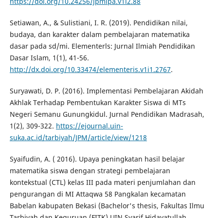
https://doi.org/10.24256/jpmipa.v1i2.88
Setiawan, A., & Sulistiani, I. R. (2019). Pendidikan nilai,
budaya, dan karakter dalam pembelajaran matematika
dasar pada sd/mi. Elementerls: Jurnal Ilmiah Pendidikan
Dasar Islam, 1(1), 41-56.
http://dx.doi.org/10.33474/elementeris.v1i1.2767
.
Suryawati, D. P. (2016). Implementasi Pembelajaran Akidah
Akhlak Terhadap Pembentukan Karakter Siswa di MTs
Negeri Semanu Gunungkidul. Jurnal Pendidikan Madrasah,
1(2), 309-322.
https://ejournal.uin-
suka.ac.id/tarbiyah/JPM/article/view/1218
Syaifudin, A. ( 2016). Upaya peningkatan hasil belajar
matematika siswa dengan strategi pembelajaran
kontekstual (CTL) kelas III pada materi penjumlahan dan
pengurangan di MI Attaqwa 58 Pangkalan kecamatan
Babelan kabupaten Bekasi (Bachelor's thesis, Fakultas Ilmu
Tarbiyah dan Keguruan (FITK) UIN Syarif Hidayatullah