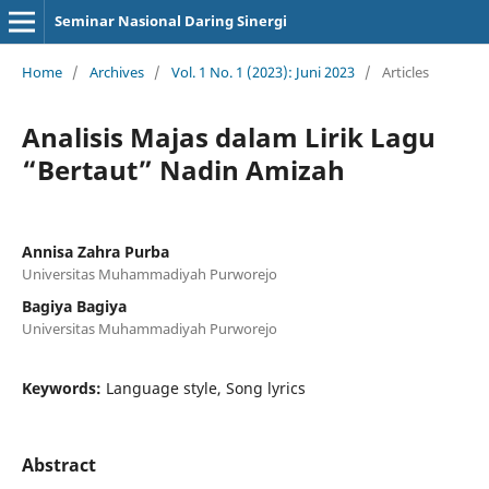
Seminar Nasional Daring Sinergi
Home
/
Archives
/
Vol. 1 No. 1 (2023): Juni 2023
/
Articles
Analisis Majas dalam Lirik Lagu
“Bertaut” Nadin Amizah
Annisa Zahra Purba
Universitas Muhammadiyah Purworejo
Bagiya Bagiya
Universitas Muhammadiyah Purworejo
Keywords:
Language style, Song lyrics
Abstract