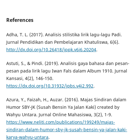
References
Adha, T. L. (2017). Analisis stilistika lirik lagu-lagu Padi.
Jurnal Pendidikan dan Pembelajaran Khatuliswa, 6(6).
http://dx.doi.org/10.26418/jppk.v6i6.20204
.
Astuti, S., & Pindi. (2019). Analisis gaya bahasa dan pesan-
pesan pada lirik lagu Iwan Fals dalam Album 1910. Jurnal
Kansasi, 4(2), 146-150.
https://dx.doi.org/10.31932/jpbs.v4i2.992
.
Azura, Y., Faizah, H., Auzar. (2016). Majas Sindiran dalam
Humor SBY-JK (Susah Bensin Ya Jalan Kaki) created by
Wahyu Untara. Jurnal Online Mahasiswa, 3(2), 1-9.
https://www.neliti.com/publications/199249/majas-
sindiran-dalam-humor-sby-jk-susah-bensin-ya-jalan-kaki-
karya-wahyu-untara
.