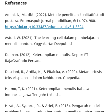
References
Adlini, N, M., dkk. (2022). Metode penelitian kualitatif studi
pustaka. Edumaspul: Jurnal pendidikan, 6(1), 974-980.
https://doi.org/10.33487/edumaspul.v6i1.3394
.
Astuti, W. (2021). The learning cell dalam pembelajaran
menulis pantun. Yogyakarta: Deepublish.
Dalman. (2012). Keterampilan menulis. Depok: PT
RajaGrafindo Persada.
Desriani, R., Ardila, K., & Pitaloka, A. (2020). Metamorfosis
teks eksplanasi dalam kehidupan. Guepedia.
Hatmo, T, K. (2021). Keterampilan menulis bahasa
indonesia. Jawa Tengah: Lakeisha.
Hizati, A., Syahrul, R., & Arief, E. (2018). Pengaruh model
problem based learning berbantuan media gambar berseri