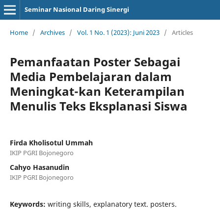
Seminar Nasional Daring Sinergi
Home
/
Archives
/
Vol. 1 No. 1 (2023): Juni 2023
/
Articles
Pemanfaatan Poster Sebagai
Media Pembelajaran dalam
Meningkat-kan Keterampilan
Menulis Teks Eksplanasi Siswa
Firda Kholisotul Ummah
IKIP PGRI Bojonegoro
Cahyo Hasanudin
IKIP PGRI Bojonegoro
Keywords:
writing skills, explanatory text. posters.