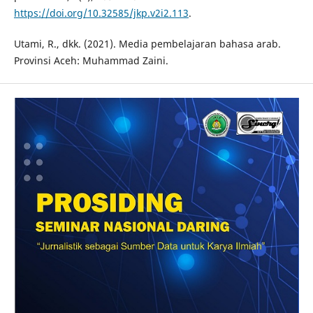
https://doi.org/10.32585/jkp.v2i2.113
.
Utami, R., dkk. (2021). Media pembelajaran bahasa arab.
Provinsi Aceh: Muhammad Zaini.