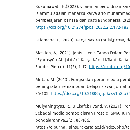
Kusumawati. H.(2022).Nilai-nilai pendidikan kar
islammu adalah maharku karya ario muhammad,
pembelajaran bahasa dan sastra Indonesia, 2(2)
https://doi.org/10.21274/jpbsi.2022.2.2.172-183
Lafamane. F. (2020). Karya sastra (puisi,prosa, 
Masitoh. A. (2021). Jenis – Jenis Tanda Dalam 
“Syamsyūn Al- Jabbār” Karya Kāmil Kīlani (Kajia
Sander Pierce), 11(2), 1-17.
https://dx.doi.org/1
Miftah. M. (2013). Fungsi dan peran media pem
peningkatan kemampuan belajar siswa. Jurnal te
95-105.
https://doi.org/10.31800/jtp.kw.v1n2.p9
Mulyaningtyas. R., & Ekafebriyanti. V. (2021). 
Sebagai media pembelajaran Prosa di SMA. Jurn
pengajarannya,2(2), 88-106.
https://ejournal,iainsurakarta.ac.id/ndex.php/t