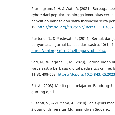
Praningrum. I. H. & Wati. R. (2021). Berbagai to
cyber: dari popularitas hingga komunitas cerita 
penelitian bahasa dan satra Indonesia serta pem
19.
http://dx.doi.org/10.25157/literasi.v5i1.4632
Rustono. R., & Pristiwati. R. (2014). Bentuk dan j
banyumasan. Jurnal bahasa dan sastra, 10(1), 1-
https://doi.org/10.15294/lingua.v10i1.2974
Sari. N., & Sarjana . I. M. (2023). Perlindunga
karya sastra berbasis digital pada situs online. 
11(3), 498-508.
https://doi.org/10.24843/KS.2023
Sri. A. (2008). Media pembelajaran. Bandung: Un
gunung djati.
Susanti. S., & Zulfiana. A. (2018). Jenis-jenis m
Sidoarjo: Universitas Muhammdiyah Sidoarjo.