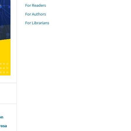
For Readers
For Authors
For Librarians
on
rosa