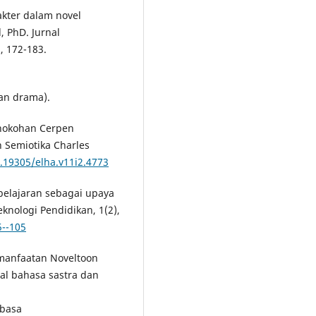
akter dalam novel
 PhD. Jurnal
, 172-183.
dan drama).
Penokohan Cerpen
n Semiotika Charles
0.19305/elha.v11i2.4773
belajaran sebagai upaya
knologi Pendidikan, 1(2),
5--105
Pemanfaatan Noveltoon
al bahasa sastra dan
abasa