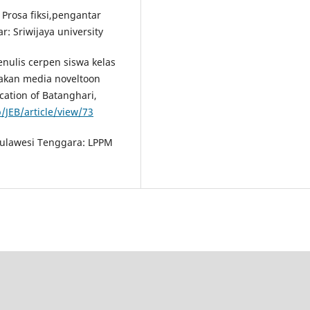
. Prosa fiksi,pengantar
 Sriwijaya university
nulis cerpen siswa kelas
akan media noveltoon
cation of Batanghari,
p/JEB/article/view/73
. Sulawesi Tenggara: LPPM