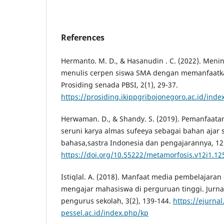
References
Hermanto. M. D., & Hasanudin . C. (2022). Men
menulis cerpen siswa SMA dengan memanfaatkan
Prosiding senada PBSI, 2(1), 29-37.
https://prosiding.ikippgribojonegoro.ac.id/inde
Herwaman. D., & Shandy. S. (2019). Pemanfaatan 
seruni karya almas sufeeya sebagai bahan ajar s
bahasa,sastra Indonesia dan pengajarannya, 12(
https://doi.org/10.55222/metamorfosis.v12i1.12
Istiqlal. A. (2018). Manfaat media pembelajaran
mengajar mahasiswa di perguruan tinggi. Jurn
pengurus sekolah, 3(2), 139-144.
https://ejurnal.
pessel.ac.id/index.php/kp