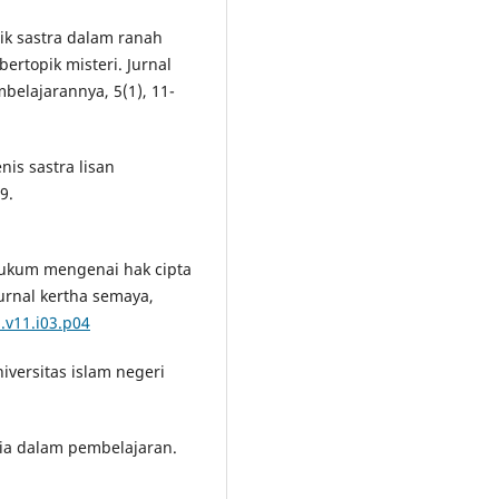
pik sastra dalam ranah
bertopik misteri. Jurnal
belajarannya, 5(1), 11-
enis sastra lisan
9.
n hukum mengenai hak cipta
Jurnal kertha semaya,
.v11.i03.p04
iversitas islam negeri
edia dalam pembelajaran.