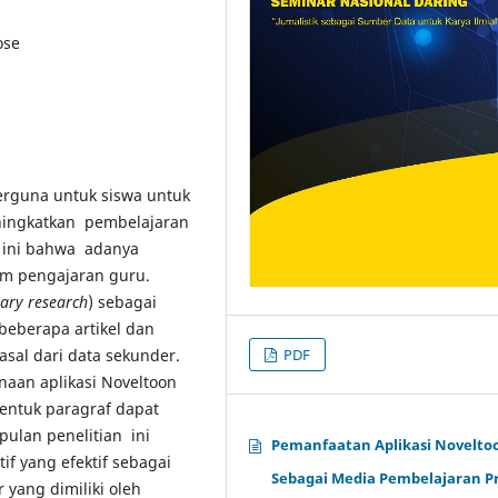
ose
erguna untuk siswa untuk
ningkatkan pembelajaran
n ini bahwa adanya
am pengajaran guru.
rary research
) sebagai
beberapa artikel dan
PDF
asal dari data sekunder.
unaan aplikasi Noveltoon
entuk paragraf dapat
ulan penelitian ini
Pemanfaatan Aplikasi Novelto
if yang efektif sebagai
Sebagai Media Pembelajaran P
 yang dimiliki oleh