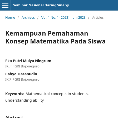
Seminar Nasional Daring Sinergi
Home
/
Archives
/
Vol. 1 No. 1 (2023): Juni 2023
/
Articles
Kemampuan Pemahaman
Konsep Matematika Pada Siswa
Eka Putri Mulya Ningrum
IKIP PGRI Bojonegoro
Cahyo Hasanudin
IKIP PGRI Bojonegoro
Keywords:
Mathematical concepts in students,
understanding ability
Abstract