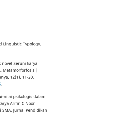
 Linguistic Typology.
 novel Seruni karya
. Metamorforfosis |
ya, 12 (1), 11-20.
5
.
ai-nilai psikologis dalam
arya Arifin C Noor
di SMA. Jurnal Pendidikan