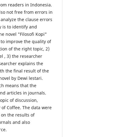
from readers in Indonesia.
lso not free from errors in
e analyze the clause errors
 is to identify and
he novel "Filosofi Kopi"
o improve the quality of
ion of the right topic, 2)
l , 3) the researcher
esearcher explains the
th the final result of the
novel by Dewi lestari.
ich means that the
d articles in journals.
opic of discussion,
y of Coffee. The data were
on the results of
urnals and also
rce.