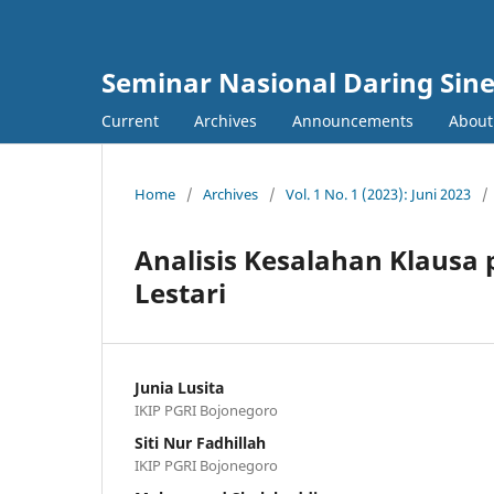
Seminar Nasional Daring Sine
Current
Archives
Announcements
Abou
Home
/
Archives
/
Vol. 1 No. 1 (2023): Juni 2023
/
Analisis Kesalahan Klausa 
Lestari
Junia Lusita
IKIP PGRI Bojonegoro
Siti Nur Fadhillah
IKIP PGRI Bojonegoro