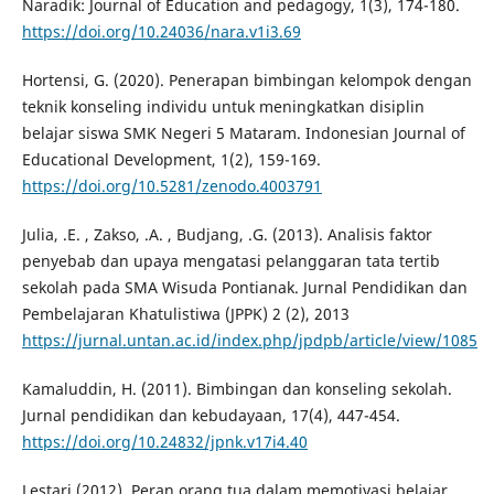
Naradik: Journal of Education and pedagogy, 1(3), 174-180.
https://doi.org/10.24036/nara.v1i3.69
Hortensi, G. (2020). Penerapan bimbingan kelompok dengan
teknik konseling individu untuk meningkatkan disiplin
belajar siswa SMK Negeri 5 Mataram. Indonesian Journal of
Educational Development, 1(2), 159-169.
https://doi.org/10.5281/zenodo.4003791
Julia, .E. , Zakso, .A. , Budjang, .G. (2013). Analisis faktor
penyebab dan upaya mengatasi pelanggaran tata tertib
sekolah pada SMA Wisuda Pontianak. Jurnal Pendidikan dan
Pembelajaran Khatulistiwa (JPPK) 2 (2), 2013
https://jurnal.untan.ac.id/index.php/jpdpb/article/view/1085
Kamaluddin, H. (2011). Bimbingan dan konseling sekolah.
Jurnal pendidikan dan kebudayaan, 17(4), 447-454.
https://doi.org/10.24832/jpnk.v17i4.40
Lestari (2012). Peran orang tua dalam memotivasi belajar