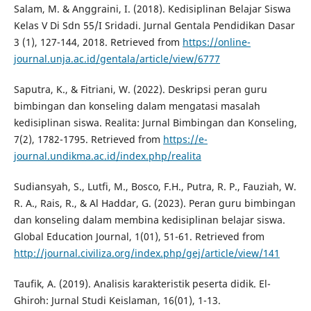
Salam, M. & Anggraini, I. (2018). Kedisiplinan Belajar Siswa
Kelas V Di Sdn 55/I Sridadi. Jurnal Gentala Pendidikan Dasar
3 (1), 127-144, 2018. Retrieved from
https://online-
journal.unja.ac.id/gentala/article/view/6777
Saputra, K., & Fitriani, W. (2022). Deskripsi peran guru
bimbingan dan konseling dalam mengatasi masalah
kedisiplinan siswa. Realita: Jurnal Bimbingan dan Konseling,
7(2), 1782-1795. Retrieved from
https://e-
journal.undikma.ac.id/index.php/realita
Sudiansyah, S., Lutfi, M., Bosco, F.H., Putra, R. P., Fauziah, W.
R. A., Rais, R., & Al Haddar, G. (2023). Peran guru bimbingan
dan konseling dalam membina kedisiplinan belajar siswa.
Global Education Journal, 1(01), 51-61. Retrieved from
http://journal.civiliza.org/index.php/gej/article/view/141
Taufik, A. (2019). Analisis karakteristik peserta didik. El-
Ghiroh: Jurnal Studi Keislaman, 16(01), 1-13.