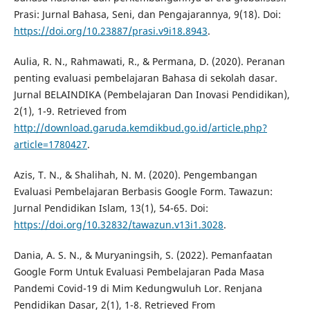
Prasi: Jurnal Bahasa, Seni, dan Pengajarannya, 9(18). Doi:
https://doi.org/10.23887/prasi.v9i18.8943
.
Aulia, R. N., Rahmawati, R., & Permana, D. (2020). Peranan
penting evaluasi pembelajaran Bahasa di sekolah dasar.
Jurnal BELAINDIKA (Pembelajaran Dan Inovasi Pendidikan),
2(1), 1-9. Retrieved from
http://download.garuda.kemdikbud.go.id/article.php?
article=1780427
.
Azis, T. N., & Shalihah, N. M. (2020). Pengembangan
Evaluasi Pembelajaran Berbasis Google Form. Tawazun:
Jurnal Pendidikan Islam, 13(1), 54-65. Doi:
https://doi.org/10.32832/tawazun.v13i1.3028
.
Dania, A. S. N., & Muryaningsih, S. (2022). Pemanfaatan
Google Form Untuk Evaluasi Pembelajaran Pada Masa
Pandemi Covid-19 di Mim Kedungwuluh Lor. Renjana
Pendidikan Dasar, 2(1), 1-8. Retrieved From