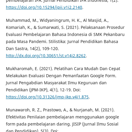
pembelajaran IPA. Jurnal Pendidikan IPA Indonesia, 1(2).
https://doi.org/10.15294/jpii.v1i2.2140
.
Muhammad, M., Widyaningrum, H. K., Al Masjid, A.,
Komariah, K., & Sumarwati, S. (2021). Pelaksanaan Prosedur
Evaluasi Pembelajaran Bahasa Indonesia di SMK Pekanbaru
pada Masa Pandemi. Stilistika: Jurnal Pendidikan Bahasa
Dan Sastra, 14(2), 109-120.
http://dx.doi.org/10.30651/st.v14i2.8262
.
Mukharomah, E. (2021). Pelatihan Cara Mudah Dan Cepat
Melakukan Evaluasi Dengan Pemanfaatan Google Form.
Jurnal Pengabdian Masyarakat Ilmu Keguruan dan
Pendidikan (JPM-IKP), 4(1), 12-19. Doi:
https://doi.org/10.31326/jmp-ikp.v4i1.875
.
Munawaroh, R. Z., Prastowo, A., & Nurjanah, M. (2021).
Efektivitas Penilaian pembelajaran menggunakan google
form pada pembelajaran daring. JISIP (Jurnal Ilmu Sosial
dan Pendidikan), 5(3). Doi: