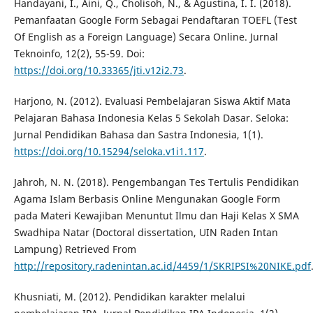
Handayani, I., Aini, Q., Cholisoh, N., & Agustina, I. I. (2018).
Pemanfaatan Google Form Sebagai Pendaftaran TOEFL (Test
Of English as a Foreign Language) Secara Online. Jurnal
Teknoinfo, 12(2), 55-59. Doi:
https://doi.org/10.33365/jti.v12i2.73
.
Harjono, N. (2012). Evaluasi Pembelajaran Siswa Aktif Mata
Pelajaran Bahasa Indonesia Kelas 5 Sekolah Dasar. Seloka:
Jurnal Pendidikan Bahasa dan Sastra Indonesia, 1(1).
https://doi.org/10.15294/seloka.v1i1.117
.
Jahroh, N. N. (2018). Pengembangan Tes Tertulis Pendidikan
Agama Islam Berbasis Online Mengunakan Google Form
pada Materi Kewajiban Menuntut Ilmu dan Haji Kelas X SMA
Swadhipa Natar (Doctoral dissertation, UIN Raden Intan
Lampung) Retrieved From
http://repository.radenintan.ac.id/4459/1/SKRIPSI%20NIKE.pdf
Khusniati, M. (2012). Pendidikan karakter melalui