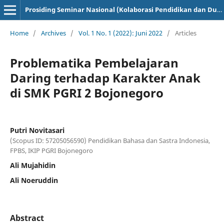
Prosiding Seminar Nasional (Kolaborasi Pendidikan dan Dunia Industri)
Home
/
Archives
/
Vol. 1 No. 1 (2022): Juni 2022
/
Articles
Problematika Pembelajaran
Daring terhadap Karakter Anak
di SMK PGRI 2 Bojonegoro
Putri Novitasari
(Scopus ID: 57205056590) Pendidikan Bahasa dan Sastra Indonesia,
FPBS, IKIP PGRI Bojonegoro
Ali Mujahidin
Ali Noeruddin
Abstract